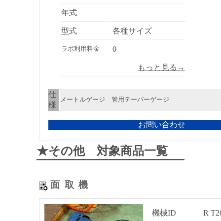
年式
型式
各種サイズ
0
ラボ利用料金
もっと見る→
仕
メートルゲージ 管用テーパーゲージ
様
お問い合わせ
★その他 対象商品一覧
面取機
機械ID
R T2