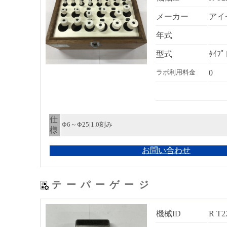
メーカー
アイ
年式
型式
ﾀｲﾌ
0
ラボ利用料金
仕
Φ6～Φ25|1.0刻み
様
お問い合わせ
テーパーゲージ
機械ID
R T2