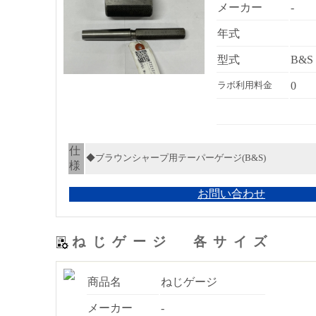
メーカー
-
年式
型式
B&S 
0
ラボ利用料金
仕
◆ブラウンシャープ用テーパーゲージ(B&S)
様
お問い合わせ
ねじゲージ 各サイズ
商品名
ねじゲージ
メーカー
-