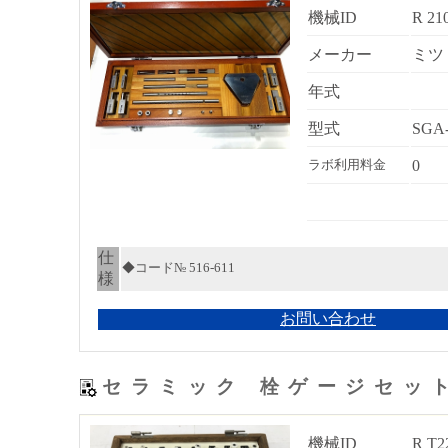
機械ID
R 21
メーカー
ミツ
年式
型式
SGA
0
ラボ利用料金
仕
◆コード№ 516-611
様
お問い合わせ
セラミック 栓ゲージセッ
機械ID
R T2