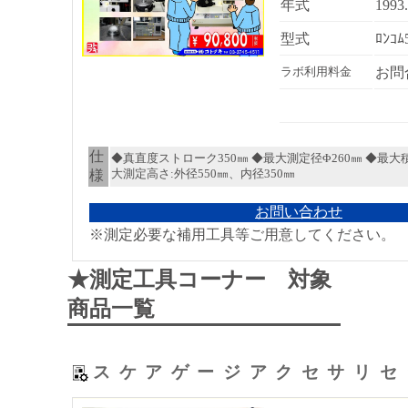
年式
1993
型式
ﾛﾝｺﾑ
お問
ラボ利用料金
仕
◆真直度ストローク350㎜ ◆最大測定径Φ260㎜ ◆最大積
様
大測定高さ:外径550㎜、内径350㎜
お問い合わせ
※測定必要な補用工具等ご用意してください。
★測定工具コーナー 対象
商品一覧
スケアゲージアクセサリセ