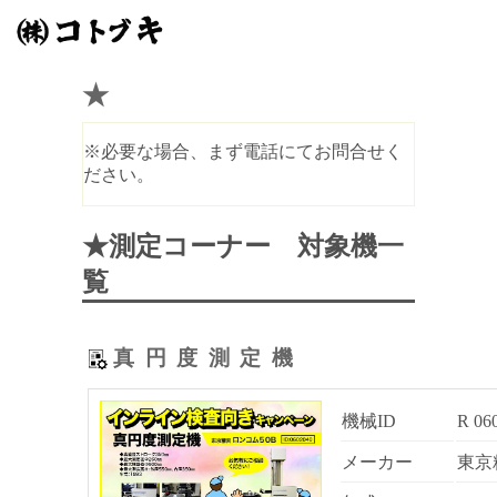
★
※必要な場合、まず電話にてお問合せく
ださい。
★測定コーナー 対象機一
覧
真円度測定機
機械ID
R 06
メーカー
東京