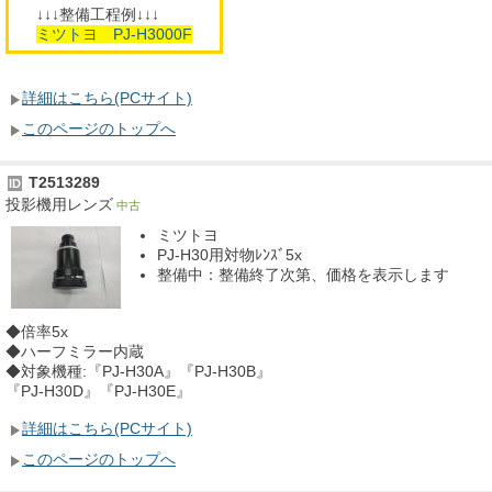
↓↓↓整備工程例↓↓↓
ミツトヨ PJ-H3000F
詳細はこちら(PCサイト)
このページのトップへ
T2513289
ID
投影機用レンズ
中古
ミツトヨ
PJ-H30用対物ﾚﾝｽﾞ5x
整備中：整備終了次第、価格を表示します
◆倍率5x
◆ハーフミラー内蔵
◆対象機種:『PJ-H30A』『PJ-H30B』
『PJ-H30D』『PJ-H30E』
詳細はこちら(PCサイト)
このページのトップへ