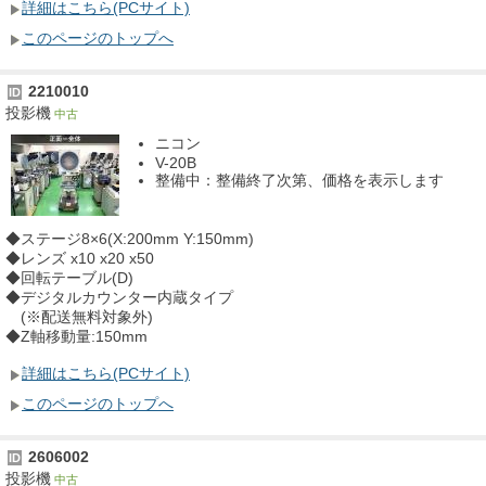
詳細はこちら(PCサイト)
このページのトップへ
2210010
ID
投影機
中古
ニコン
V-20B
整備中：整備終了次第、価格を表示します
◆ステージ8×6(X:200mm Y:150mm)
◆レンズ x10 x20 x50
◆回転テーブル(D)
◆デジタルカウンター内蔵タイプ
(※配送無料対象外)
◆Z軸移動量:150mm
詳細はこちら(PCサイト)
このページのトップへ
2606002
ID
投影機
中古