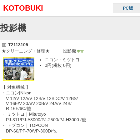
KOTOBUKI
PC版
投影機
T2113105
ID
★クリーニング・修理★ 投影機
中古
ニコン・ミツトヨ
0円(税抜 0円)
【 対象機械 】
・ニコン|Nikon
V-12/V-12A/V-12B/V-12BDC/V-12BS/
V-16E/V-20A/V-20B/V-24A/V-24B/
R-16E/6C/他
・ ミツトヨ｜Mitutoyo
PJ-311/PJ-A3000/PJ-2500/PJ-H3000 /他
・ トプコン｜TOPCON
DP-60/PP-70/VP-300D/他