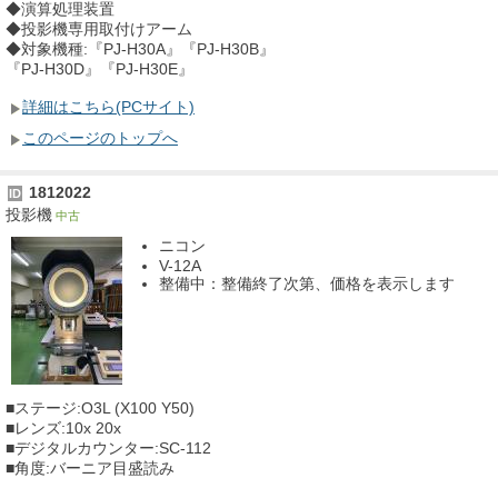
◆演算処理装置
◆投影機専用取付けアーム
◆対象機種:『PJ-H30A』『PJ-H30B』
『PJ-H30D』『PJ-H30E』
詳細はこちら(PCサイト)
このページのトップへ
1812022
ID
投影機
中古
ニコン
V-12A
整備中：整備終了次第、価格を表示します
■ステージ:O3L (X100 Y50)
■レンズ:10x 20x
■デジタルカウンター:SC-112
■角度:バーニア目盛読み