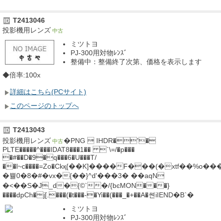
T2413046
ID
投影機用レンズ
中古
ミツトヨ
PJ-300用対物ﾚﾝｽﾞ
整備中：整備終了次第、価格を表示します
◆倍率:100x
詳細はこちら(PCサイト)
このページのトップへ
T2413043
ID
投影機用レンズ
�PNG  IHDR�'�
中古
PLTE�����^���IDAT8���1�� `\=/�p���
�#��D�9�q���6�U���T/
��l~c����=Zo�Ckқ{��K]����F���(�xtf��%o�
�쁄0�8�#�vx�{��}^d'���3� ��aqN
�<��S�J_d�{©`�/{bͼMON���}
����dpCh�j[.���(�t���-�Yi��(���_�+��A�쎤iIEND�B`�
ミツトヨ
PJ-300用対物ﾚﾝｽﾞ