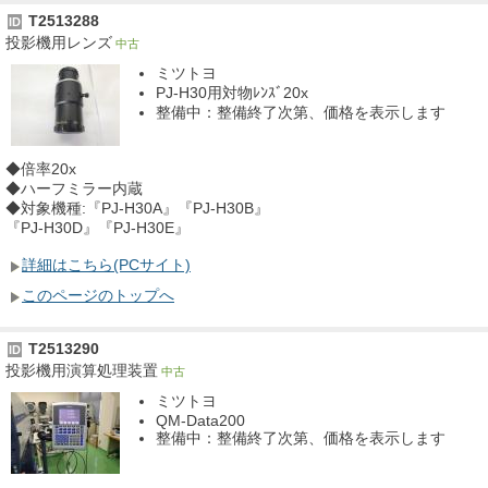
T2513288
ID
投影機用レンズ
中古
ミツトヨ
PJ-H30用対物ﾚﾝｽﾞ20x
整備中：整備終了次第、価格を表示します
◆倍率20x
◆ハーフミラー内蔵
◆対象機種:『PJ-H30A』『PJ-H30B』
『PJ-H30D』『PJ-H30E』
詳細はこちら(PCサイト)
このページのトップへ
T2513290
ID
投影機用演算処理装置
中古
ミツトヨ
QM-Data200
整備中：整備終了次第、価格を表示します