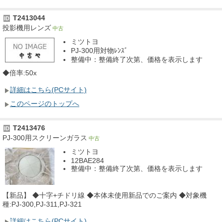
T2413044
ID
投影機用レンズ
中古
ミツトヨ
PJ-300用対物ﾚﾝｽﾞ
整備中：整備終了次第、価格を表示します
◆倍率:50x
詳細はこちら(PCサイト)
このページのトップへ
T2413476
ID
PJ-300用スクリーンガラス
中古
ミツトヨ
12BAE284
整備中：整備終了次第、価格を表示します
【新品】 ◆十字+チドリ線 ◆本体未使用新品でのご案内 ◆対象機
種:PJ-300,PJ-311,PJ-321
詳細はこちら(PCサイト)