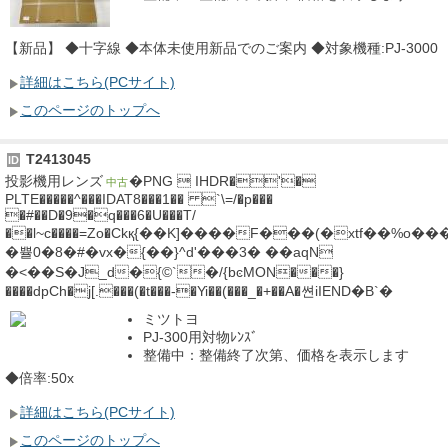
【新品】 ◆十字線 ◆本体未使用新品でのご案内 ◆対象機種:PJ-3000
詳細はこちら(PCサイト)
このページのトップへ
T2413045
ID
投影機用レンズ
�PNG  IHDR�'�
中古
PLTE�����^���IDAT8���1�� `\=/�p���
�#��D�9�q���6�U���T/
��l~c����=Zo�Ckқ{��K]����F���(�xtf��%o�
�쁄0�8�#�vx�{��}^d'���3� ��aqN
�<��S�J_d�{©`�/{bͼMON���}
����dpCh�j[.���(�t���-�Yi��(���_�+��A�쎤iIEND�B`�
ミツトヨ
PJ-300用対物ﾚﾝｽﾞ
整備中：整備終了次第、価格を表示します
◆倍率:50x
詳細はこちら(PCサイト)
このページのトップへ