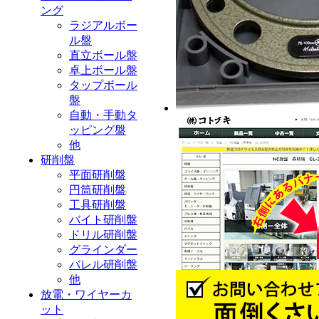
ング
ラジアルボー
ル盤
直立ボール盤
卓上ボール盤
タップボール
盤
自動・手動タ
ッピング盤
他
研削盤
平面研削盤
円筒研削盤
工具研削盤
バイト研削盤
ドリル研削盤
グラインダー
バレル研削盤
他
放電・ワイヤーカ
ット