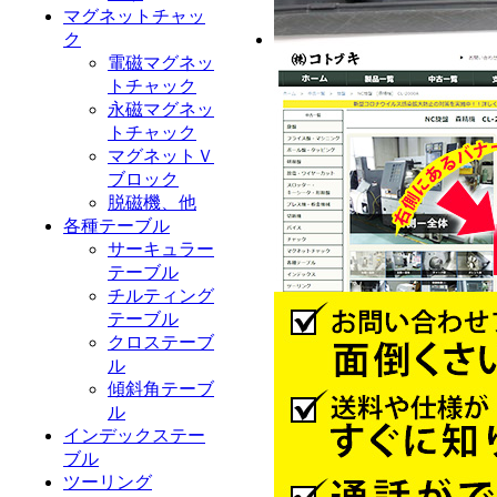
マグネットチャッ
ク
電磁マグネッ
トチャック
永磁マグネッ
トチャック
マグネットＶ
ブロック
脱磁機、他
各種テーブル
サーキュラー
テーブル
チルティング
テーブル
クロステーブ
ル
傾斜角テーブ
ル
インデックステー
ブル
ツーリング