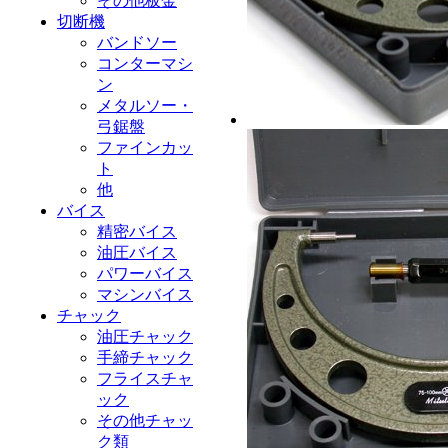
その他板金
切断機
バンドソー
コンターマシ
ン
メタルソー・
弓鋸盤
ファインカッ
ト
他
バイス
精密バイス
油圧バイス
パワーバイス
マシンバイス
チャック
油圧チャック
手締チャック
フライスチャ
ック
その他チャッ
ク類