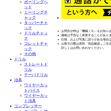
ボーリングヘ
ッド
ミーリングチ
ャック
タッパーチャ
ック
お問合せ時は『機械ＩＤ』をお知ら
ドリルチャッ
価格は予告なく変更することがあり
ク
仕様、および写真に誤りがある場合
コレットチャ
お取引の際は原則「現品確認→ご注
詳しくはお問い合わせください。
ック
その他
ドリル
ストレートド
リル
テーパドリル
冶具
ワイヤーカッ
トバイス
ワイヤーカッ
ト冶具
コンプレッサー