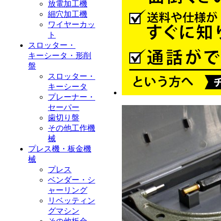
放電加工機
細穴加工機
ワイヤーカッ
ト
スロッター・
キーシータ・形削
盤
スロッター・
キーシータ
プレーナー・
セーパー
歯切り盤
その他工作機
械
プレス機・板金機
械
プレス
ベンダー・シ
ャーリング
リベッティン
グマシン