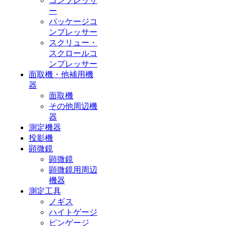
コンプレッサ
ー
パッケージコ
ンプレッサー
スクリュー・
スクロールコ
ンプレッサー
面取機・他補用機
器
面取機
その他周辺機
器
測定機器
投影機
顕微鏡
顕微鏡
顕微鏡用周辺
機器
測定工具
ノギス
ハイトゲージ
ピンゲージ