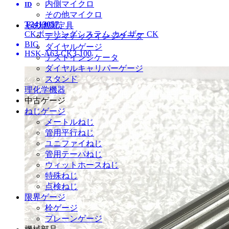
内側マイクロ
ID
その他マイクロ
T2413057
その他測定具
CKボーリングシステム カイザー CK
デジマチックインジケータ
BIG
ダイヤルゲージ
HSK-A63-CK3-100
テストインジケータ
ダイヤルキャリパーゲージ
スタンド
理化学機器
中古ゲージ
ねじゲージ
メートルねじ
管用平行ねじ
ユニファイねじ
管用テーパねじ
ウィットホースねじ
特殊ねじ
点検ねじ
限界ゲージ
栓ゲージ
プレーンゲージ