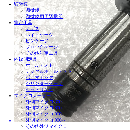
顕微鏡
顕微鏡
顕微鏡用周辺機器
測定工具
ノギス
ハイトゲージ
ピンゲージ
ブロックゲージ
その他測定工具
内径測定具
ホールテスト
デジタルホールテスト
ボアマチック
シリンダーゲージ
セットリング
マイクロメーター
外側マイクロ 300
外側マイクロ 600
外側マイクロ 900
外側マイクロ 900～
その他外側マイクロ