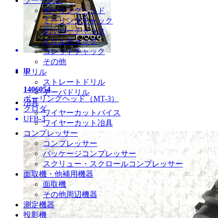
ツーリング
ボーリングヘッド
ミーリングチャック
タッパーチャック
ドリルチャック
コレットチャック
その他
ID
ドリル
ストレートドリル
1406054
テーパドリル
ボーリングヘッド（MT-3）
冶具
クロダ
ワイヤーカットバイス
UFB-3
ワイヤーカット冶具
コンプレッサー
コンプレッサー
パッケージコンプレッサー
スクリュー・スクロールコンプレッサー
面取機・他補用機器
面取機
その他周辺機器
測定機器
投影機