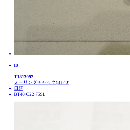
ID
T1813092
ミーリングチャック(BT40)
日研
BT40-C22-75SL