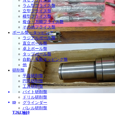
ＮＣフライス盤
ラム型フライス盤
立型フライス盤
横型フライス盤
複合・万能フライス盤
その他フライス盤
ボール盤・タッピング
ラジアルボール盤
直立ボール盤
卓上ボール盤
タップボール盤
自動・手動タッピング盤
他
研削盤
平面研削盤
円筒研削盤
工具研削盤
バイト研削盤
ドリル研削盤
ID
グラインダー
バレル研削盤
T2613010
他