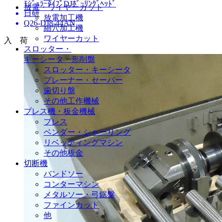
ﾓｼﾞｭﾗｰﾀｲﾌﾟDJﾎﾞｰﾘﾝｸﾞﾍｯﾄﾞ
放電・ワイヤーカット
日研
放電加工機
Q26-DJ8-44AN
細穴加工機
ワイヤーカット
入 荷
スロッター・
キーシータ・形削盤
スロッター・キーシータ
プレーナー・セーパー
歯切り盤
その他工作機械
プレス機・板金機械
プレス
ベンダー・シャーリング
リベッティングマシン
その他板金
切断機
バンドソー
コンターマシン
メタルソー・弓鋸盤
ファインカット
他