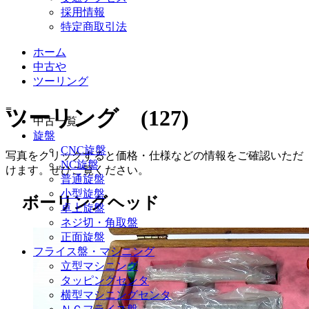
採用情報
特定商取引法
ホーム
中古や
ツーリング
≡
ツーリング (127)
中古一覧
旋盤
CNC旋盤
写真をクリックすると価格・仕様などの情報をご確認いただ
NC旋盤
けます。ぜひご覧ください。
普通旋盤
小型旋盤
ボーリングヘッド
卓上旋盤
ネジ切・角取盤
正面旋盤
フライス盤・マシニング
立型マシニング
タッピングセンタ
横型マシニングセンタ