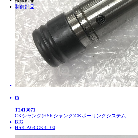
機械部品
制御部品
ID
T2413071
CKシャンク(HSKシャンク)CKボーリングシステム
BIG
HSK-A63-CK3-100