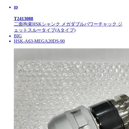
ID
T2413088
二面拘束HSKシャンク メガダブルパワーチャック ジ
ェットスルータイプ(Aタイプ)
BIG
HSK-A63-MEGA20DS-90