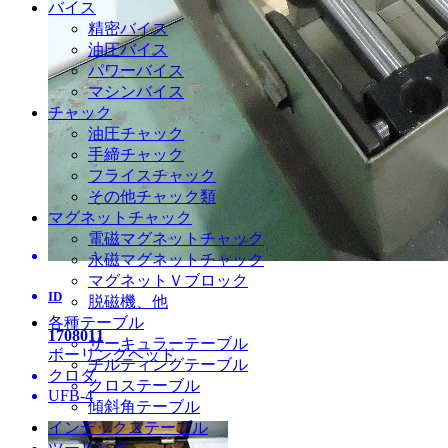
バイス
精密バイス
油圧バイス
パワーバイス
マシンバイス
チャック
油圧チャック
手締チャック
フライスチャック
その他チャック類
マグネットチャック
電磁マグネットチャック
永磁マグネットチャック
マグネットＶブロック
ID
脱磁機、他
各種テーブル
1708011
サーキュラーテーブル
ボーリングヘッド
チルティングテーブル
クロダ
クロステーブル
UFB-4
傾斜角テーブル
インデックステーブル