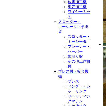
放電加工機
細穴加工機
ワイヤーカッ
ト
スロッター・
キーシータ・形削
盤
スロッター・
キーシータ
プレーナー・
セーパー
歯切り盤
その他工作機
械
プレス機・板金機
械
プレス
ベンダー・シ
ャーリング
リベッティン
グマシン