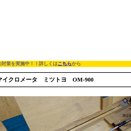
の対策を実施中！！詳しくは
こちら
から
マイクロメータ ミツトヨ OM-900
◇ 
測定範
税込