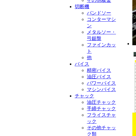
その他板金
切断機
バンドソー
コンターマシ
ン
メタルソー・
弓鋸盤
ファインカッ
ト
他
バイス
精密バイス
油圧バイス
パワーバイス
マシンバイス
チャック
油圧チャック
手締チャック
フライスチャ
ック
その他チャッ
ク類