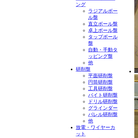
ング
ラジアルボー
ル盤
直立ボール盤
卓上ボール盤
タップボール
盤
自動・手動タ
ッピング盤
他
研削盤
平面研削盤
円筒研削盤
工具研削盤
バイト研削盤
ドリル研削盤
グラインダー
バレル研削盤
他
放電・ワイヤーカ
ット