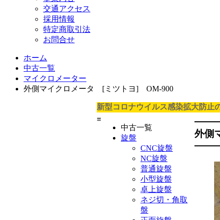
交通アクセス
採用情報
特定商取引法
お問合せ
ホーム
中古一覧
マイクロメーター
外側マイクロメータ [ミツトヨ] OM-900
新型コロナウイルス感染拡大防止
≡
中古一覧
外側
旋盤
CNC旋盤
NC旋盤
普通旋盤
小型旋盤
卓上旋盤
ネジ切・角取
盤