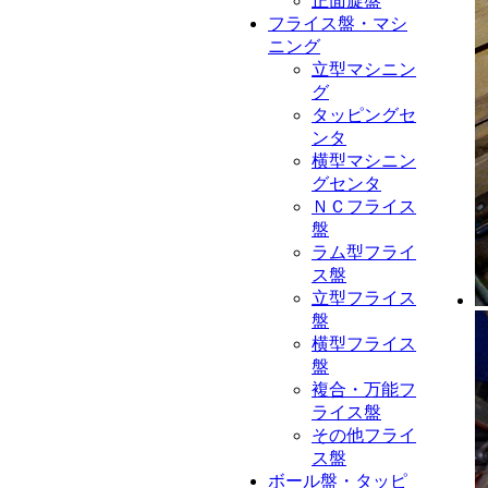
正面旋盤
フライス盤・マシ
ニング
立型マシニン
グ
タッピングセ
ンタ
横型マシニン
グセンタ
ＮＣフライス
盤
ラム型フライ
ス盤
立型フライス
盤
横型フライス
盤
複合・万能フ
ライス盤
その他フライ
ス盤
ボール盤・タッピ