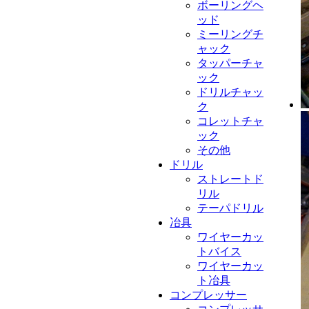
ボーリングヘ
ッド
ミーリングチ
ャック
タッパーチャ
ック
ドリルチャッ
ク
コレットチャ
ック
その他
ドリル
ストレートド
リル
テーパドリル
冶具
ワイヤーカッ
トバイス
ワイヤーカッ
ト冶具
コンプレッサー