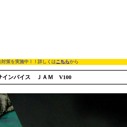
の対策を実施中！！詳しくは
こちら
から
サインバイス ＪＡＭ V100
◇ 
口幅7
税込