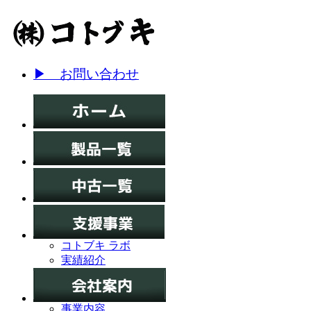
▶ お問い合わせ
コトブキ ラボ
実績紹介
事業内容