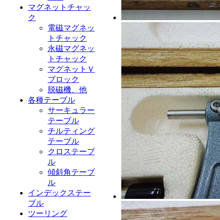
マグネットチャッ
ク
電磁マグネッ
トチャック
永磁マグネッ
トチャック
マグネットＶ
ブロック
脱磁機、他
各種テーブル
サーキュラー
テーブル
チルティング
テーブル
クロステーブ
ル
傾斜角テーブ
ル
インデックステー
ブル
ツーリング