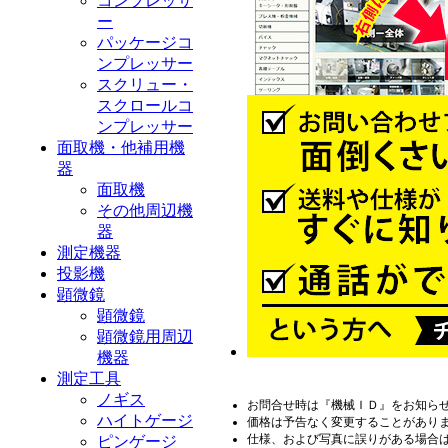
コンプレッサ
ー
パッケージコ
ンプレッサー
スクリュー・
スクロールコ
ンプレッサー
面取機・他補用機
器
面取機
その他周辺機
器
測定機器
投影機
顕微鏡
顕微鏡
顕微鏡用周辺
機器
測定工具
ノギス
お問合せ時は『機械ＩＤ』をお知ら
ハイトゲージ
価格は予告なく変更することがあり
仕様、および写真に誤りがある場合
ピンゲージ