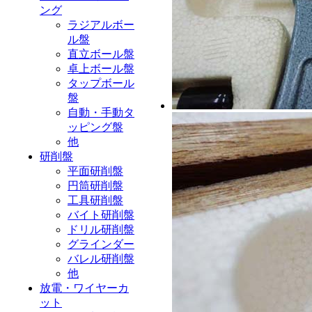
ング
ラジアルボー
ル盤
直立ボール盤
卓上ボール盤
タップボール
盤
自動・手動タ
ッピング盤
他
研削盤
平面研削盤
円筒研削盤
工具研削盤
バイト研削盤
ドリル研削盤
グラインダー
バレル研削盤
他
放電・ワイヤーカ
ット