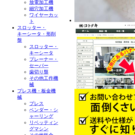
放電加工機
細穴加工機
ワイヤーカッ
ト
スロッター・
キーシータ・形削
盤
スロッター・
キーシータ
プレーナー・
セーパー
歯切り盤
その他工作機
械
プレス機・板金機
械
プレス
ベンダー・シ
ャーリング
リベッティン
グマシン