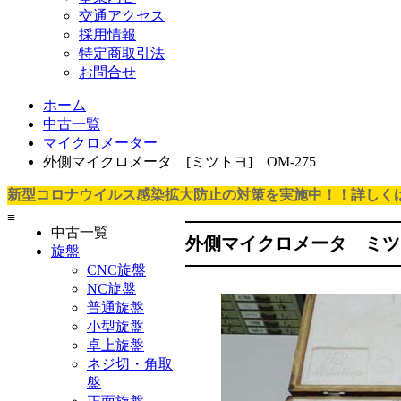
交通アクセス
採用情報
特定商取引法
お問合せ
ホーム
中古一覧
マイクロメーター
外側マイクロメータ [ミツトヨ] OM-275
新型コロナウイルス感染拡大防止の対策を実施中！！詳しく
≡
中古一覧
外側マイクロメータ ミツト
旋盤
CNC旋盤
NC旋盤
普通旋盤
小型旋盤
卓上旋盤
ネジ切・角取
盤