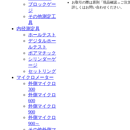
お取引の際は原則「現品確認→ご注
ブロックゲー
詳しくはお問い合わせください。
ジ
その他測定工
具
内径測定具
ホールテスト
デジタルホー
ルテスト
ボアマチック
シリンダーゲ
ージ
セットリング
マイクロメーター
外側マイクロ
300
外側マイクロ
600
外側マイクロ
900
外側マイクロ
900～
その他外側マ