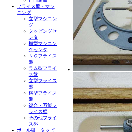
正面旋盤
フライス盤・マシ
ニング
立型マシニン
グ
タッピングセ
ンタ
横型マシニン
グセンタ
ＮＣフライス
盤
ラム型フライ
ス盤
立型フライス
盤
横型フライス
盤
複合・万能フ
ライス盤
その他フライ
ス盤
ボール盤・タッピ