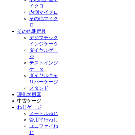
イクロ
内側マイクロ
その他マイク
ロ
その他測定具
デジマチック
インジケータ
ダイヤルゲー
ジ
テストインジ
ケータ
ダイヤルキャ
リパーゲージ
スタンド
理化学機器
中古ゲージ
ねじゲージ
メートルねじ
管用平行ねじ
ユニファイね
じ