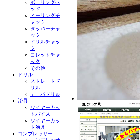
ボーリングヘ
ッド
ミーリングチ
ャック
タッパーチャ
ック
ドリルチャッ
ク
コレットチャ
ック
その他
ドリル
ストレートド
リル
テーパドリル
冶具
ワイヤーカッ
トバイス
ワイヤーカッ
ト冶具
コンプレッサー