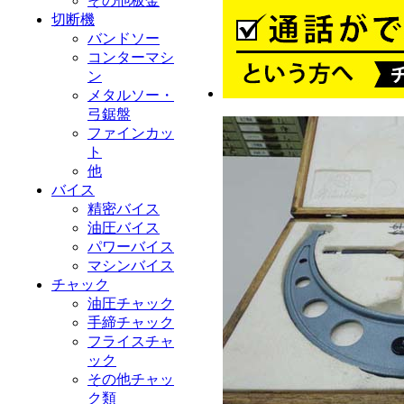
その他板金
切断機
バンドソー
コンターマシ
ン
メタルソー・
弓鋸盤
ファインカッ
ト
他
バイス
精密バイス
油圧バイス
パワーバイス
マシンバイス
チャック
油圧チャック
手締チャック
フライスチャ
ック
その他チャッ
ク類