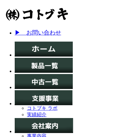
▶ お問い合わせ
コトブキ ラボ
実績紹介
事業内容