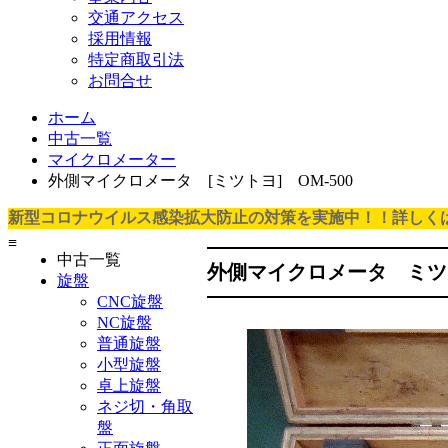
交通アクセス
採用情報
特定商取引法
お問合せ
ホーム
中古一覧
マイクロメーター
外側マイクロメータ [ミツトヨ] OM-500
新型コロナウイルス感染拡大防止の対策を実施中！！詳しく
≡
中古一覧
外側マイクロメータ ミツト
旋盤
CNC旋盤
NC旋盤
普通旋盤
小型旋盤
卓上旋盤
ネジ切・角取
盤