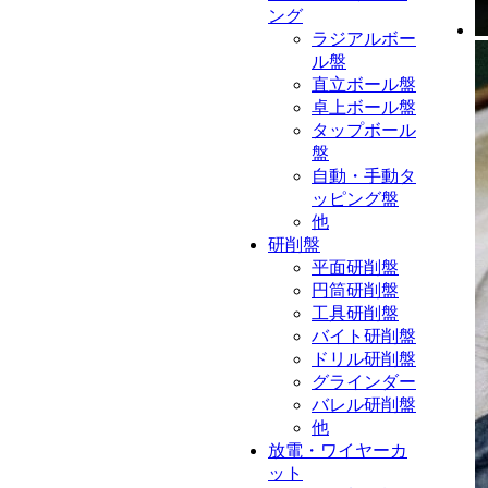
ング
ラジアルボー
ル盤
直立ボール盤
卓上ボール盤
タップボール
盤
自動・手動タ
ッピング盤
他
研削盤
平面研削盤
円筒研削盤
工具研削盤
バイト研削盤
ドリル研削盤
グラインダー
バレル研削盤
他
放電・ワイヤーカ
ット