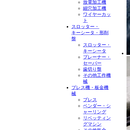
放電加工機
細穴加工機
ワイヤーカッ
ト
スロッター・
キーシータ・形削
盤
スロッター・
キーシータ
プレーナー・
セーパー
歯切り盤
その他工作機
械
プレス機・板金機
械
プレス
ベンダー・シ
ャーリング
リベッティン
グマシン