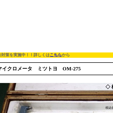
の対策を実施中！！詳しくは
こちら
から
マイクロメータ ミツトヨ OM-275
◇ 
測定範
税込