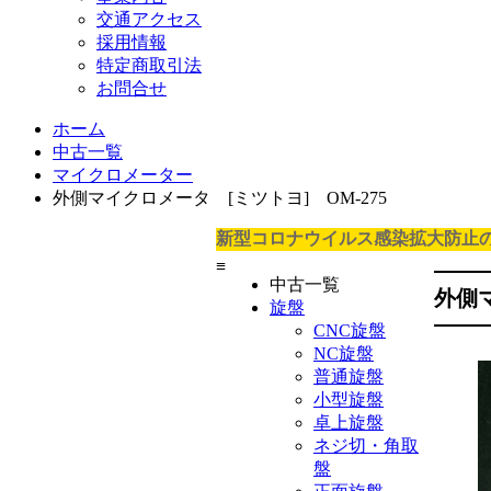
交通アクセス
採用情報
特定商取引法
お問合せ
ホーム
中古一覧
マイクロメーター
外側マイクロメータ [ミツトヨ] OM-275
新型コロナウイルス感染拡大防止
≡
中古一覧
外側
旋盤
CNC旋盤
NC旋盤
普通旋盤
小型旋盤
卓上旋盤
ネジ切・角取
盤