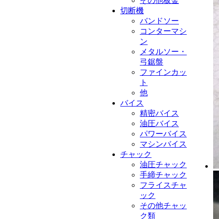
その他板金
切断機
バンドソー
コンターマシ
ン
メタルソー・
弓鋸盤
ファインカッ
ト
他
バイス
精密バイス
油圧バイス
パワーバイス
マシンバイス
チャック
油圧チャック
手締チャック
フライスチャ
ック
その他チャッ
ク類