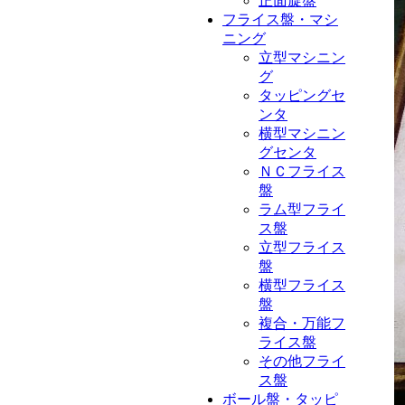
正面旋盤
フライス盤・マシ
ニング
立型マシニン
グ
タッピングセ
ンタ
横型マシニン
グセンタ
ＮＣフライス
盤
ラム型フライ
ス盤
立型フライス
盤
横型フライス
盤
複合・万能フ
ライス盤
その他フライ
ス盤
ボール盤・タッピ