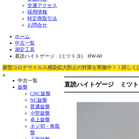
交通アクセス
採用情報
特定商取引法
お問合せ
ホーム
中古一覧
測定工具
直読ハイトゲージ [ミツトヨ] HW-60
新型コロナウイルス感染拡大防止の対策を実施中！！詳しく
≡
中古一覧
直読ハイトゲージ ミツトヨ
旋盤
CNC旋盤
NC旋盤
普通旋盤
小型旋盤
卓上旋盤
ネジ切・角取
盤