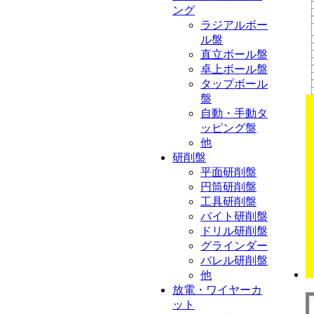
ング
ラジアルボー
ル盤
直立ボール盤
卓上ボール盤
タップボール
盤
自動・手動タ
ッピング盤
他
研削盤
平面研削盤
円筒研削盤
工具研削盤
バイト研削盤
ドリル研削盤
グラインダー
バレル研削盤
他
放電・ワイヤーカ
ット