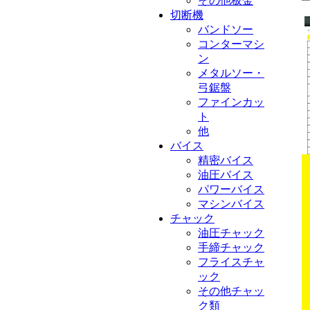
その他板金
切断機
バンドソー
コンターマシ
ン
メタルソー・
弓鋸盤
ファインカッ
ト
他
バイス
精密バイス
油圧バイス
パワーバイス
マシンバイス
チャック
油圧チャック
手締チャック
フライスチャ
ック
その他チャッ
ク類