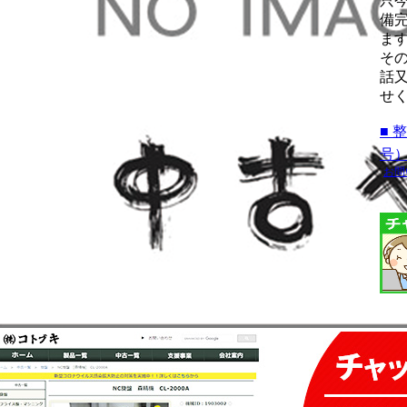
只
備
ま
そ
話
せ
■ 
号
お問