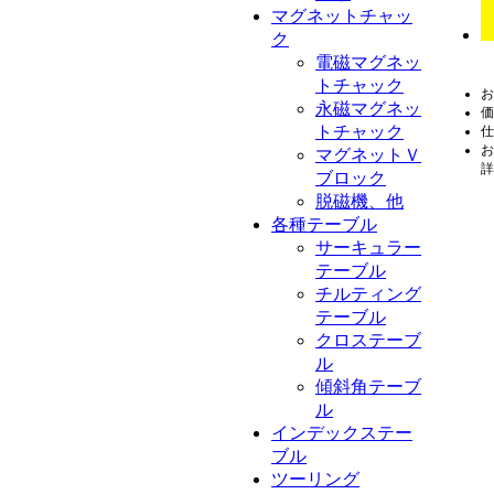
マグネットチャッ
ク
電磁マグネッ
トチャック
お
永磁マグネッ
価
トチャック
仕
お
マグネットＶ
詳
ブロック
脱磁機、他
各種テーブル
サーキュラー
テーブル
チルティング
テーブル
クロステーブ
ル
傾斜角テーブ
ル
インデックステー
ブル
ツーリング