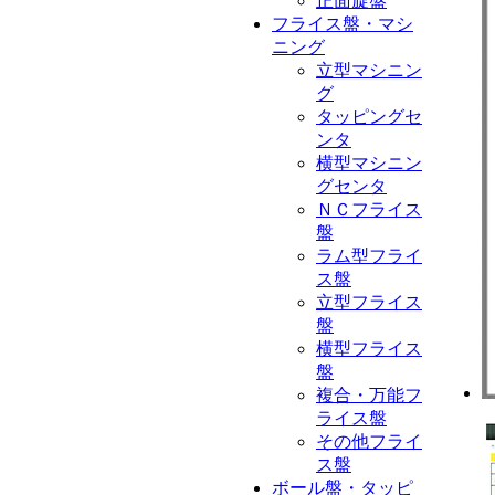
正面旋盤
フライス盤・マシ
ニング
立型マシニン
グ
タッピングセ
ンタ
横型マシニン
グセンタ
ＮＣフライス
盤
ラム型フライ
ス盤
立型フライス
盤
横型フライス
盤
複合・万能フ
ライス盤
その他フライ
ス盤
ボール盤・タッピ