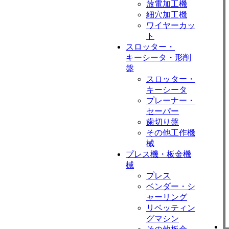
放電加工機
細穴加工機
ワイヤーカッ
ト
スロッター・
キーシータ・形削
盤
スロッター・
キーシータ
プレーナー・
セーパー
歯切り盤
その他工作機
械
プレス機・板金機
械
プレス
ベンダー・シ
ャーリング
リベッティン
グマシン