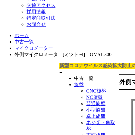
交通アクセス
採用情報
特定商取引法
お問合せ
ホーム
中古一覧
マイクロメーター
外側マイクロメータ [ミツトヨ] OMS1-300
新型コロナウイルス感染拡大防止
≡
中古一覧
外側マ
旋盤
CNC旋盤
NC旋盤
普通旋盤
小型旋盤
卓上旋盤
ネジ切・角取
盤