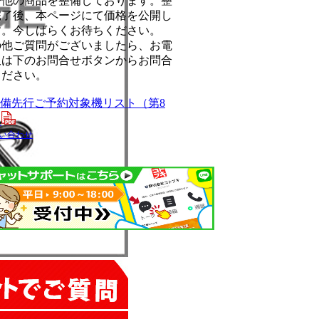
今他の商品を整備しております。整
完了後、本ページにて価格を公開し
す。今しばらくお待ちください。
の他ご質問がございましたら、お電
又は下のお問合せボタンからお問合
ください。
整備先行ご予約対象機リスト（第8
）
い合わせ