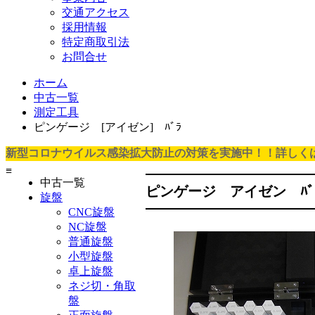
交通アクセス
採用情報
特定商取引法
お問合せ
ホーム
中古一覧
測定工具
ピンゲージ [アイゼン] ﾊﾞﾗ
新型コロナウイルス感染拡大防止の対策を実施中！！詳しく
≡
中古一覧
ピンゲージ アイゼン ﾊﾞ
旋盤
CNC旋盤
NC旋盤
普通旋盤
小型旋盤
卓上旋盤
ネジ切・角取
盤