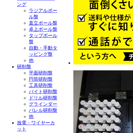
ング
ラジアルボー
ル盤
直立ボール盤
卓上ボール盤
タップボール
盤
自動・手動タ
ッピング盤
他
研削盤
平面研削盤
円筒研削盤
工具研削盤
バイト研削盤
ドリル研削盤
グラインダー
バレル研削盤
他
放電・ワイヤーカ
ット