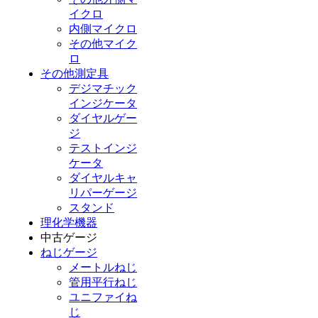
イクロ
内側マイクロ
その他マイク
ロ
その他測定具
デジマチック
インジケータ
ダイヤルゲー
ジ
テストインジ
ケータ
ダイヤルキャ
リパーゲージ
スタンド
理化学機器
中古ゲージ
ねじゲージ
メートルねじ
管用平行ねじ
ユニファイね
じ