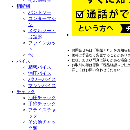
その他板金
切断機
バンドソー
コンターマシ
ン
メタルソー・
弓鋸盤
ファインカッ
ト
お問合せ時は『機械ＩＤ』をお知ら
他
価格は予告なく変更することがあり
仕様、および写真に誤りがある場合
バイス
お取引の際は原則「現品確認→ご注
精密バイス
詳しくはお問い合わせください。
油圧バイス
パワーバイス
マシンバイス
チャック
油圧チャック
手締チャック
フライスチャ
ック
その他チャッ
ク類