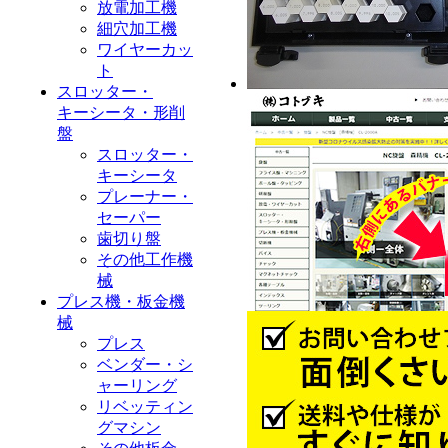
放電加工機
細穴加工機
ワイヤーカッ
ト
スロッター・
キーシータ・形削
盤
スロッター・
キーシータ
プレーナー・
セーパー
歯切り盤
その他工作機
械
プレス機・板金機
械
プレス
ベンダー・シ
ャーリング
リベッティン
グマシン