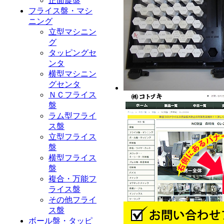
正面旋盤
フライス盤・マシ
ニング
立型マシニン
グ
タッピングセ
ンタ
横型マシニン
グセンタ
ＮＣフライス
盤
ラム型フライ
ス盤
立型フライス
盤
横型フライス
盤
複合・万能フ
ライス盤
その他フライ
ス盤
ボール盤・タッピ