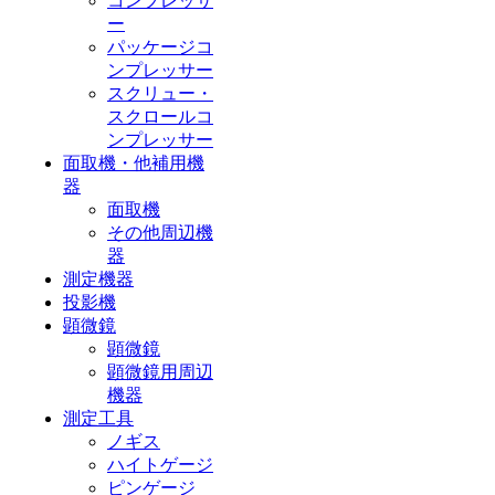
コンプレッサ
ー
パッケージコ
ンプレッサー
スクリュー・
スクロールコ
ンプレッサー
面取機・他補用機
器
面取機
その他周辺機
器
測定機器
投影機
顕微鏡
顕微鏡
顕微鏡用周辺
機器
測定工具
ノギス
ハイトゲージ
ピンゲージ