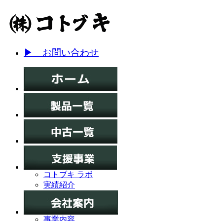
▶ お問い合わせ
コトブキ ラボ
実績紹介
事業内容