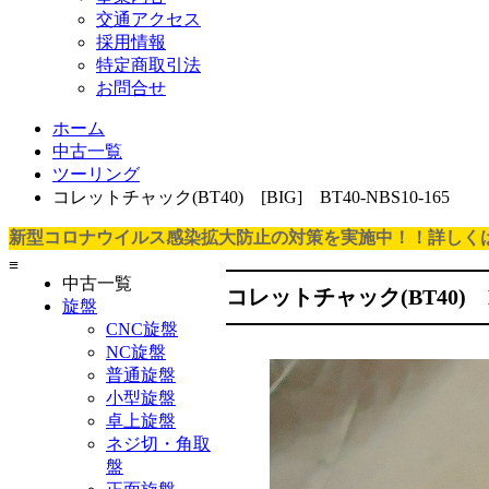
交通アクセス
採用情報
特定商取引法
お問合せ
ホーム
中古一覧
ツーリング
コレットチャック(BT40) [BIG] BT40-NBS10-165
新型コロナウイルス感染拡大防止の対策を実施中！！詳しく
≡
中古一覧
コレットチャック(BT40) BI
旋盤
CNC旋盤
NC旋盤
普通旋盤
小型旋盤
卓上旋盤
ネジ切・角取
盤