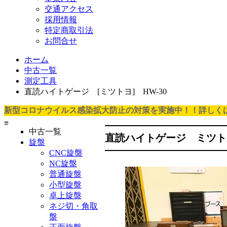
交通アクセス
採用情報
特定商取引法
お問合せ
ホーム
中古一覧
測定工具
直読ハイトゲージ [ミツトヨ] HW-30
新型コロナウイルス感染拡大防止の対策を実施中！！詳しく
≡
中古一覧
直読ハイトゲージ ミツトヨ
旋盤
CNC旋盤
NC旋盤
普通旋盤
小型旋盤
卓上旋盤
ネジ切・角取
盤