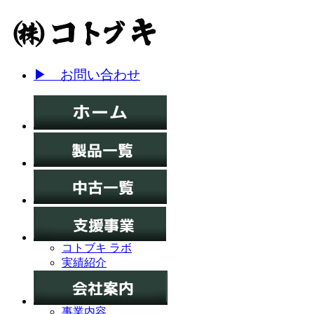
▶ お問い合わせ
コトブキ ラボ
実績紹介
事業内容