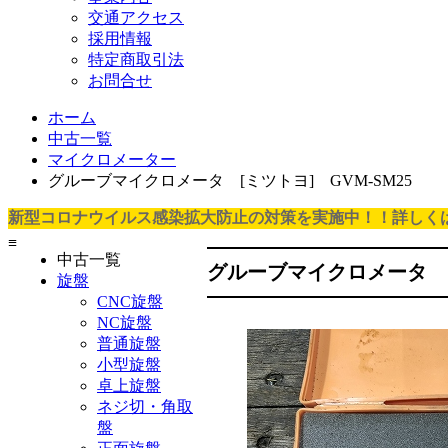
交通アクセス
採用情報
特定商取引法
お問合せ
ホーム
中古一覧
マイクロメーター
グルーブマイクロメータ [ミツトヨ] GVM-SM25
新型コロナウイルス感染拡大防止の対策を実施中！！詳しく
≡
中古一覧
グルーブマイクロメータ ミ
旋盤
CNC旋盤
NC旋盤
普通旋盤
小型旋盤
卓上旋盤
ネジ切・角取
盤