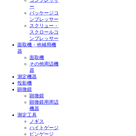
コンプレッサ
ー
パッケージコ
ンプレッサー
スクリュー・
スクロールコ
ンプレッサー
面取機・他補用機
器
面取機
その他周辺機
器
測定機器
投影機
顕微鏡
顕微鏡
顕微鏡用周辺
機器
測定工具
ノギス
ハイトゲージ
ピンゲージ