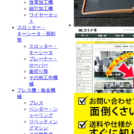
放電加工機
細穴加工機
ワイヤーカッ
ト
スロッター・
キーシータ・形削
盤
スロッター・
キーシータ
プレーナー・
セーパー
歯切り盤
その他工作機
械
プレス機・板金機
械
プレス
ベンダー・シ
ャーリング
リベッティン
グマシン