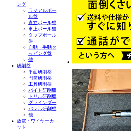
ング
ラジアルボー
ル盤
直立ボール盤
卓上ボール盤
タップボール
盤
自動・手動タ
ッピング盤
他
研削盤
平面研削盤
円筒研削盤
工具研削盤
バイト研削盤
ドリル研削盤
グラインダー
バレル研削盤
他
放電・ワイヤーカ
ット