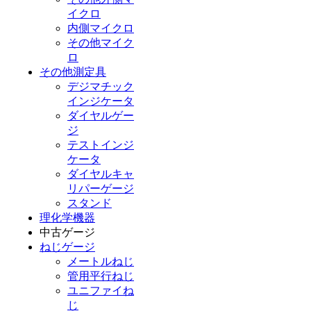
イクロ
内側マイクロ
その他マイク
ロ
その他測定具
デジマチック
インジケータ
ダイヤルゲー
ジ
テストインジ
ケータ
ダイヤルキャ
リパーゲージ
スタンド
理化学機器
中古ゲージ
ねじゲージ
メートルねじ
管用平行ねじ
ユニファイね
じ