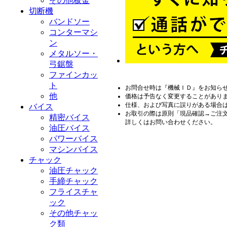
その他板金
切断機
バンドソー
コンターマシ
ン
メタルソー・
弓鋸盤
ファインカッ
ト
お問合せ時は『機械ＩＤ』をお知ら
他
価格は予告なく変更することがあり
仕様、および写真に誤りがある場合
バイス
お取引の際は原則「現品確認→ご注
精密バイス
詳しくはお問い合わせください。
油圧バイス
パワーバイス
マシンバイス
チャック
油圧チャック
手締チャック
フライスチャ
ック
その他チャッ
ク類