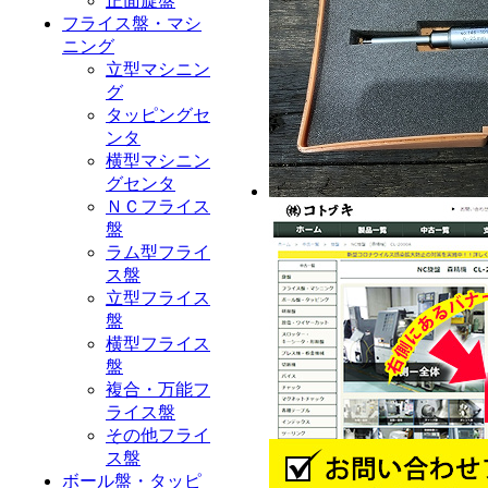
正面旋盤
フライス盤・マシ
ニング
立型マシニン
グ
タッピングセ
ンタ
横型マシニン
グセンタ
ＮＣフライス
盤
ラム型フライ
ス盤
立型フライス
盤
横型フライス
盤
複合・万能フ
ライス盤
その他フライ
ス盤
ボール盤・タッピ