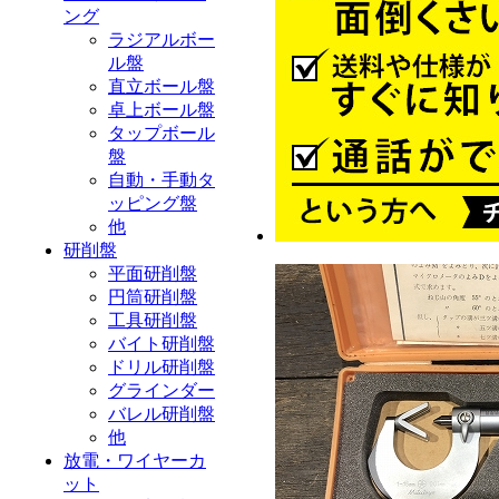
ング
ラジアルボー
ル盤
直立ボール盤
卓上ボール盤
タップボール
盤
自動・手動タ
ッピング盤
他
研削盤
平面研削盤
円筒研削盤
工具研削盤
バイト研削盤
ドリル研削盤
グラインダー
バレル研削盤
他
放電・ワイヤーカ
ット