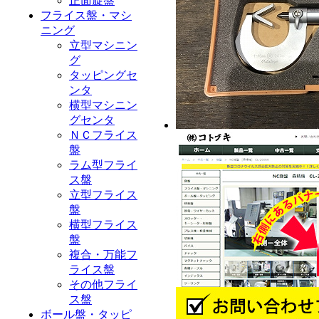
正面旋盤
フライス盤・マシ
ニング
立型マシニン
グ
タッピングセ
ンタ
横型マシニン
グセンタ
ＮＣフライス
盤
ラム型フライ
ス盤
立型フライス
盤
横型フライス
盤
複合・万能フ
ライス盤
その他フライ
ス盤
ボール盤・タッピ