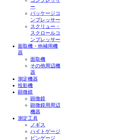
コンプレッサ
ー
パッケージコ
ンプレッサー
スクリュー・
スクロールコ
ンプレッサー
面取機・他補用機
器
面取機
その他周辺機
器
測定機器
投影機
顕微鏡
顕微鏡
顕微鏡用周辺
機器
測定工具
ノギス
ハイトゲージ
ピンゲージ