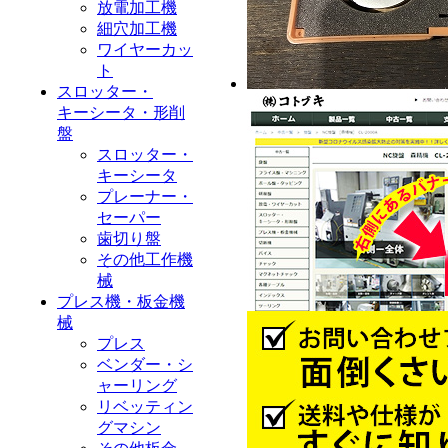
放電加工機
細穴加工機
ワイヤーカッ
ト
スロッター・
キーシータ・形削
盤
スロッター・
キーシータ
プレーナー・
セーパー
歯切り盤
その他工作機
械
プレス機・板金機
械
プレス
ベンダー・シ
ャーリング
リベッティン
グマシン