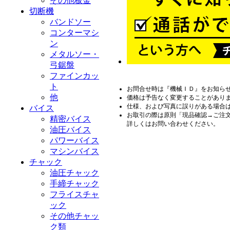
その他板金
切断機
バンドソー
コンターマシ
ン
メタルソー・
弓鋸盤
ファインカッ
ト
お問合せ時は『機械ＩＤ』をお知ら
他
価格は予告なく変更することがあり
仕様、および写真に誤りがある場合
バイス
お取引の際は原則「現品確認→ご注
精密バイス
詳しくはお問い合わせください。
油圧バイス
パワーバイス
マシンバイス
チャック
油圧チャック
手締チャック
フライスチャ
ック
その他チャッ
ク類