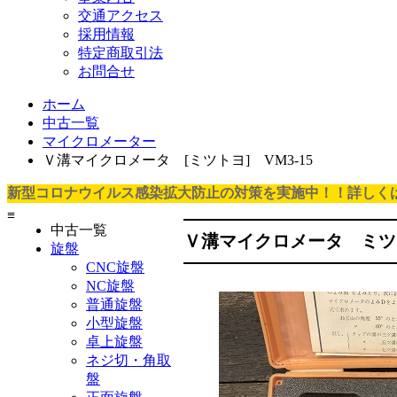
交通アクセス
採用情報
特定商取引法
お問合せ
ホーム
中古一覧
マイクロメーター
Ｖ溝マイクロメータ [ミツトヨ] VM3-15
新型コロナウイルス感染拡大防止の対策を実施中！！詳しく
≡
中古一覧
Ｖ溝マイクロメータ ミツト
旋盤
CNC旋盤
NC旋盤
普通旋盤
小型旋盤
卓上旋盤
ネジ切・角取
盤