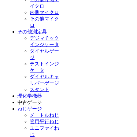
イクロ
内側マイクロ
その他マイク
ロ
その他測定具
デジマチック
インジケータ
ダイヤルゲー
ジ
テストインジ
ケータ
ダイヤルキャ
リパーゲージ
スタンド
理化学機器
中古ゲージ
ねじゲージ
メートルねじ
管用平行ねじ
ユニファイね
じ