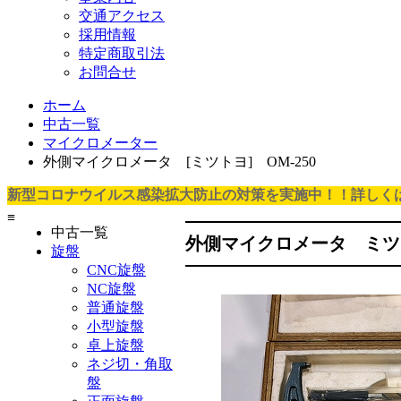
交通アクセス
採用情報
特定商取引法
お問合せ
ホーム
中古一覧
マイクロメーター
外側マイクロメータ [ミツトヨ] OM-250
新型コロナウイルス感染拡大防止の対策を実施中！！詳しく
≡
中古一覧
外側マイクロメータ ミツト
旋盤
CNC旋盤
NC旋盤
普通旋盤
小型旋盤
卓上旋盤
ネジ切・角取
盤