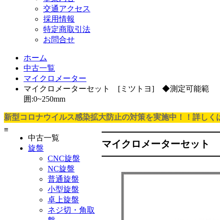
交通アクセス
採用情報
特定商取引法
お問合せ
ホーム
中古一覧
マイクロメーター
マイクロメーターセット [ミツトヨ] ◆測定可能範
囲:0~250mm
新型コロナウイルス感染拡大防止の対策を実施中！！詳しく
≡
中古一覧
マイクロメーターセット ミ
旋盤
CNC旋盤
NC旋盤
普通旋盤
小型旋盤
卓上旋盤
ネジ切・角取