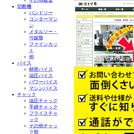
その他板金
切断機
バンドソー
コンターマシ
ン
メタルソー・
弓鋸盤
ファインカッ
ト
他
バイス
精密バイス
油圧バイス
パワーバイス
マシンバイス
チャック
油圧チャック
手締チャック
フライスチャ
ック
その他チャッ
ク類