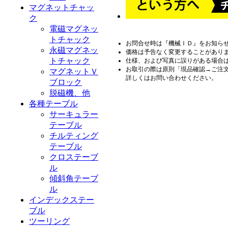
マグネットチャッ
ク
電磁マグネッ
トチャック
お問合せ時は『機械ＩＤ』をお知ら
永磁マグネッ
価格は予告なく変更することがあり
トチャック
仕様、および写真に誤りがある場合
お取引の際は原則「現品確認→ご注
マグネットＶ
詳しくはお問い合わせください。
ブロック
脱磁機、他
各種テーブル
サーキュラー
テーブル
チルティング
テーブル
クロステーブ
ル
傾斜角テーブ
ル
インデックステー
ブル
ツーリング