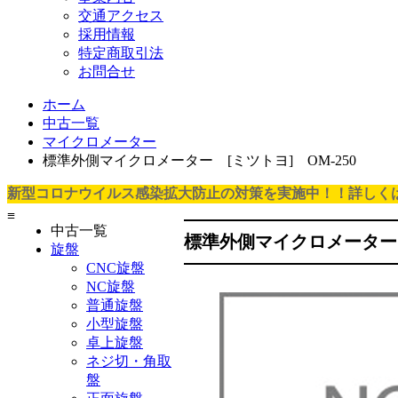
交通アクセス
採用情報
特定商取引法
お問合せ
ホーム
中古一覧
マイクロメーター
標準外側マイクロメーター [ミツトヨ] OM-250
新型コロナウイルス感染拡大防止の対策を実施中！！詳しく
≡
中古一覧
標準外側マイクロメーター 
旋盤
CNC旋盤
NC旋盤
普通旋盤
小型旋盤
卓上旋盤
ネジ切・角取
盤