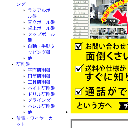
ング
ラジアルボー
ル盤
直立ボール盤
卓上ボール盤
タップボール
盤
自動・手動タ
ッピング盤
他
研削盤
平面研削盤
円筒研削盤
工具研削盤
バイト研削盤
ドリル研削盤
グラインダー
バレル研削盤
他
放電・ワイヤーカ
ット