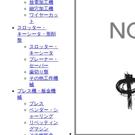
放電加工機
細穴加工機
ワイヤーカッ
ト
スロッター・
キーシータ・形削
盤
スロッター・
キーシータ
プレーナー・
セーパー
歯切り盤
その他工作機
械
プレス機・板金機
械
プレス
ベンダー・シ
ャーリング
リベッティン
グマシン