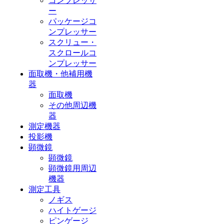
コンプレッサ
ー
パッケージコ
ンプレッサー
スクリュー・
スクロールコ
ンプレッサー
面取機・他補用機
器
面取機
その他周辺機
器
測定機器
投影機
顕微鏡
顕微鏡
顕微鏡用周辺
機器
測定工具
ノギス
ハイトゲージ
ピンゲージ