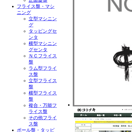
正面旋盤
フライス盤・マシ
ニング
立型マシニン
グ
タッピングセ
ンタ
横型マシニン
グセンタ
ＮＣフライス
盤
ラム型フライ
ス盤
立型フライス
盤
横型フライス
盤
複合・万能フ
ライス盤
その他フライ
ス盤
ボール盤・タッピ