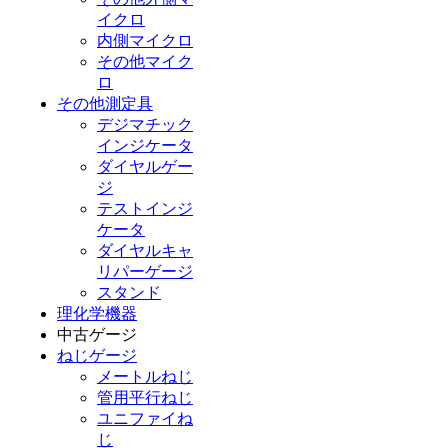
イクロ
内側マイクロ
その他マイク
ロ
その他測定具
デジマチック
インジケータ
ダイヤルゲー
ジ
テストインジ
ケータ
ダイヤルキャ
リパーゲージ
スタンド
理化学機器
中古ゲージ
ねじゲージ
メートルねじ
管用平行ねじ
ユニファイね
じ