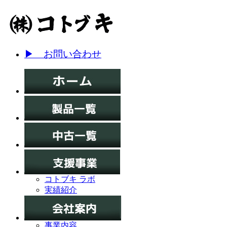
▶ お問い合わせ
コトブキ ラボ
実績紹介
事業内容