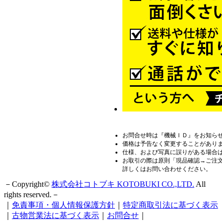
お問合せ時は『機械ＩＤ』をお知ら
価格は予告なく変更することがあり
仕様、および写真に誤りがある場合
お取引の際は原則「現品確認→ご注
詳しくはお問い合わせください。
－Copyright©
株式会社コトブキ KOTOBUKI CO.,LTD.
All
rights reserved.－
｜
免責事項・個人情報保護方針
｜
特定商取引法に基づく表示
｜
古物営業法に基づく表示
｜
お問合せ
｜