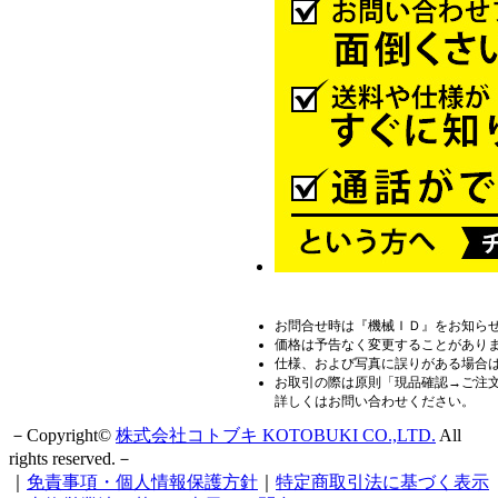
お問合せ時は『機械ＩＤ』をお知ら
価格は予告なく変更することがあり
仕様、および写真に誤りがある場合
お取引の際は原則「現品確認→ご注
詳しくはお問い合わせください。
－Copyright©
株式会社コトブキ KOTOBUKI CO.,LTD.
All
rights reserved.－
｜
免責事項・個人情報保護方針
｜
特定商取引法に基づく表示