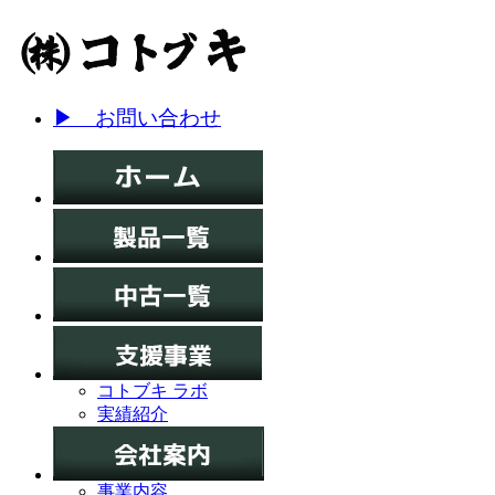
▶ お問い合わせ
コトブキ ラボ
実績紹介
事業内容