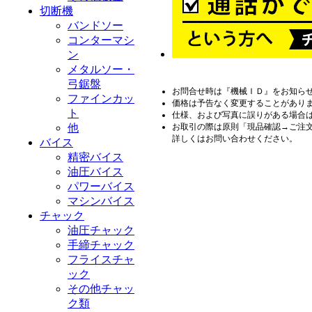
切断機
バンドソー
コンターマシ
ン
メタルソー・
弓鋸盤
お問合せ時は『機械ＩＤ』をお知ら
ファインカッ
価格は予告なく変更することがあり
ト
仕様、および写真に誤りがある場合
他
お取引の際は原則「現品確認→ご注
詳しくはお問い合わせください。
バイス
精密バイス
油圧バイス
パワーバイス
マシンバイス
チャック
油圧チャック
手締チャック
フライスチャ
ック
その他チャッ
ク類