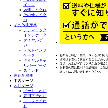
イクロ
内側マイクロ
その他マイク
ロ
その他測定具
デジマチック
インジケータ
ダイヤルゲー
ジ
テストインジ
ケータ
お問合せ時は『機械ＩＤ』をお知ら
価格は予告なく変更することがあり
ダイヤルキャ
仕様、および写真に誤りがある場合
リパーゲージ
お取引の際は原則「現品確認→ご注
スタンド
詳しくはお問い合わせください。
理化学機器
中古ゲージ
ねじゲージ
メートルねじ
管用平行ねじ
ユニファイね
じ