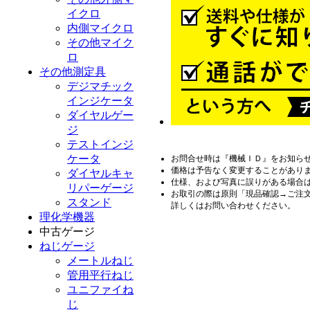
イクロ
内側マイクロ
その他マイク
ロ
その他測定具
デジマチック
インジケータ
ダイヤルゲー
ジ
テストインジ
ケータ
お問合せ時は『機械ＩＤ』をお知ら
価格は予告なく変更することがあり
ダイヤルキャ
仕様、および写真に誤りがある場合
リパーゲージ
お取引の際は原則「現品確認→ご注
スタンド
詳しくはお問い合わせください。
理化学機器
中古ゲージ
ねじゲージ
メートルねじ
管用平行ねじ
ユニファイね
じ