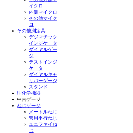
イクロ
内側マイクロ
その他マイク
ロ
その他測定具
デジマチック
インジケータ
ダイヤルゲー
ジ
テストインジ
ケータ
ダイヤルキャ
リパーゲージ
スタンド
理化学機器
中古ゲージ
ねじゲージ
メートルねじ
管用平行ねじ
ユニファイね
じ