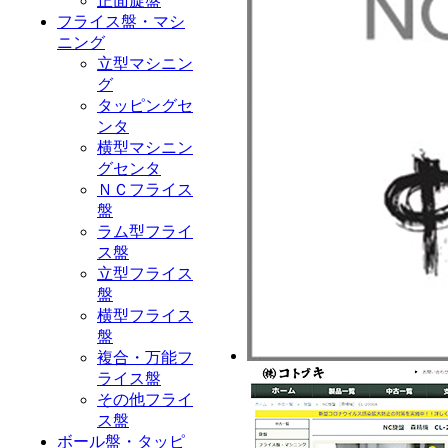
正面旋盤
フライス盤・マシ
ニング
立型マシニン
グ
タッピングセ
ンタ
横型マシニン
グセンタ
ＮＣフライス
盤
ラム型フライ
ス盤
立型フライス
盤
横型フライス
盤
複合・万能フ
ライス盤
その他フライ
ス盤
ボール盤・タッピ