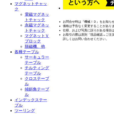
マグネットチャッ
ク
電磁マグネッ
トチャック
お問合せ時は『機械ＩＤ』をお知ら
永磁マグネッ
価格は予告なく変更することがあり
トチャック
仕様、および写真に誤りがある場合
お取引の際は原則「現品確認→ご注
マグネットＶ
詳しくはお問い合わせください。
ブロック
脱磁機、他
各種テーブル
サーキュラー
テーブル
チルティング
テーブル
クロステーブ
ル
傾斜角テーブ
ル
インデックステー
ブル
ツーリング