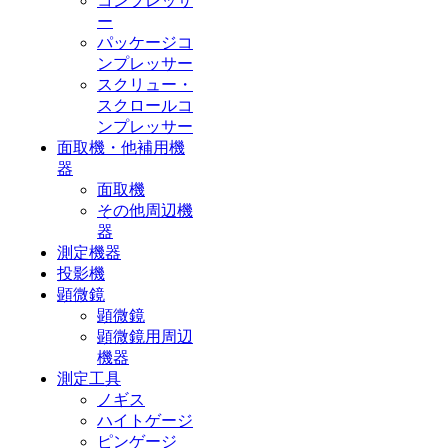
コンプレッサ
ー
パッケージコ
ンプレッサー
スクリュー・
スクロールコ
ンプレッサー
面取機・他補用機
器
面取機
その他周辺機
器
測定機器
投影機
顕微鏡
顕微鏡
顕微鏡用周辺
機器
測定工具
ノギス
ハイトゲージ
ピンゲージ