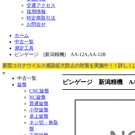
交通アクセス
採用情報
特定商取引法
お問合せ
ホーム
中古一覧
測定工具
ピンゲージ [新潟精機] AA-12A,AA-12B
新型コロナウイルス感染拡大防止の対策を実施中！！詳しく
≡
中古一覧
ピンゲージ 新潟精機 AA-1
旋盤
CNC旋盤
NC旋盤
普通旋盤
小型旋盤
卓上旋盤
ネジ切・角取
盤