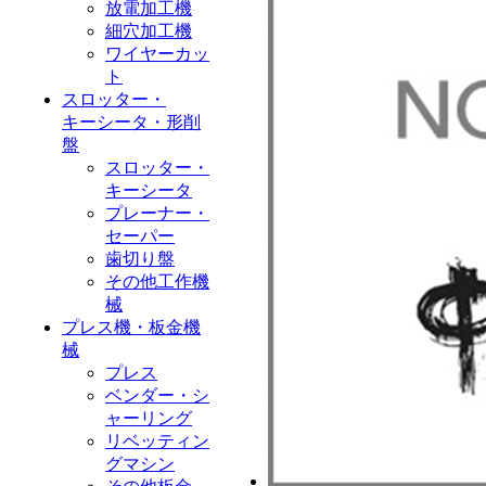
放電加工機
細穴加工機
ワイヤーカッ
ト
スロッター・
キーシータ・形削
盤
スロッター・
キーシータ
プレーナー・
セーパー
歯切り盤
その他工作機
械
プレス機・板金機
械
プレス
ベンダー・シ
ャーリング
リベッティン
グマシン