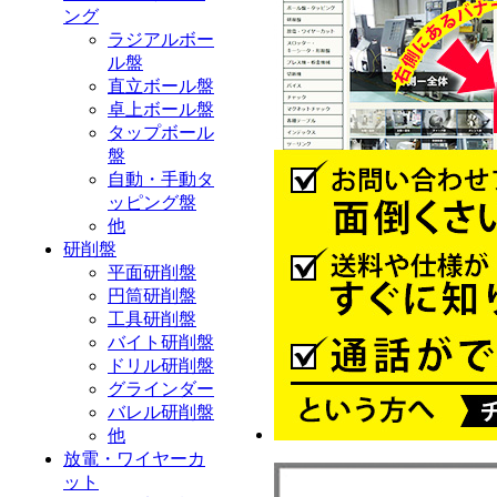
ング
ラジアルボー
ル盤
直立ボール盤
卓上ボール盤
タップボール
盤
自動・手動タ
ッピング盤
他
研削盤
平面研削盤
円筒研削盤
工具研削盤
バイト研削盤
ドリル研削盤
グラインダー
バレル研削盤
他
放電・ワイヤーカ
ット