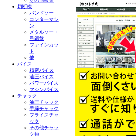
その他板金
切断機
バンドソー
コンターマシ
ン
メタルソー・
弓鋸盤
ファインカッ
ト
他
バイス
精密バイス
油圧バイス
パワーバイス
マシンバイス
チャック
油圧チャック
手締チャック
フライスチャ
ック
その他チャッ
ク類