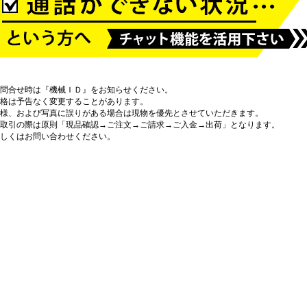
問合せ時は『機械ＩＤ』をお知らせください。
格は予告なく変更することがあります。
様、および写真に誤りがある場合は現物を優先とさせていただきます。
取引の際は原則「現品確認→ご注文→ご請求→ご入金→出荷」となります。
しくはお問い合わせください。