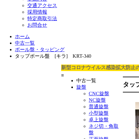
交通アクセス
採用情報
特定商取引法
お問合せ
ホーム
中古一覧
ボール盤・タッピング
タップボール盤 [キラ] KRT-340
新型コロナウイルス感染拡大防止
≡
中古一覧
タップ
旋盤
CNC旋盤
NC旋盤
普通旋盤
小型旋盤
卓上旋盤
ネジ切・角取
盤