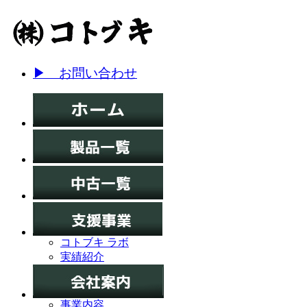
▶ お問い合わせ
コトブキ ラボ
実績紹介
事業内容