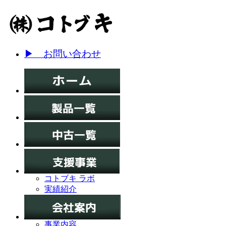
▶ お問い合わせ
コトブキ ラボ
実績紹介
事業内容