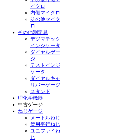
イクロ
内側マイクロ
その他マイク
ロ
その他測定具
デジマチック
インジケータ
ダイヤルゲー
ジ
テストインジ
ケータ
ダイヤルキャ
リパーゲージ
スタンド
理化学機器
中古ゲージ
ねじゲージ
メートルねじ
管用平行ねじ
ユニファイね
じ