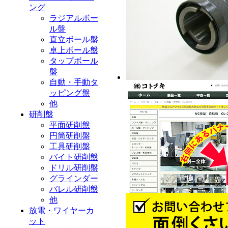
ング
ラジアルボー
ル盤
直立ボール盤
卓上ボール盤
タップボール
盤
自動・手動タ
ッピング盤
他
研削盤
平面研削盤
円筒研削盤
工具研削盤
バイト研削盤
ドリル研削盤
グラインダー
バレル研削盤
他
放電・ワイヤーカ
ット