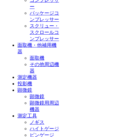
コンプレッサ
ー
パッケージコ
ンプレッサー
スクリュー・
スクロールコ
ンプレッサー
面取機・他補用機
器
面取機
その他周辺機
器
測定機器
投影機
顕微鏡
顕微鏡
顕微鏡用周辺
機器
測定工具
ノギス
ハイトゲージ
ピンゲージ