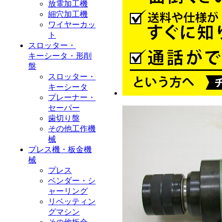
放電加工機
細穴加工機
ワイヤーカッ
ト
スロッター・
キーシータ・形削
盤
スロッター・
キーシータ
プレーナー・
セーパー
歯切り盤
その他工作機
械
プレス機・板金機
械
プレス
ベンダー・シ
ャーリング
リベッティン
グマシン