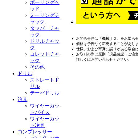
ボーリングヘ
ッド
ミーリングチ
ャック
タッパーチャ
ック
お問合せ時は『機械ＩＤ』をお知ら
ドリルチャッ
価格は予告なく変更することがあり
ク
仕様、および写真に誤りがある場合
コレットチャ
お取引の際は原則「現品確認→ご注
詳しくはお問い合わせください。
ック
その他
ドリル
ストレートド
リル
テーパドリル
冶具
ワイヤーカッ
トバイス
ワイヤーカッ
ト冶具
コンプレッサー