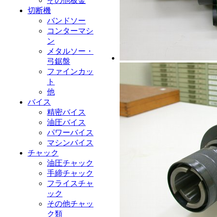
その他板金
切断機
バンドソー
コンターマシ
ン
メタルソー・
弓鋸盤
ファインカッ
ト
他
バイス
精密バイス
油圧バイス
パワーバイス
マシンバイス
チャック
油圧チャック
手締チャック
フライスチャ
ック
その他チャッ
ク類