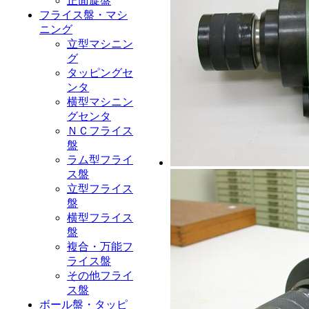
正面旋盤
フライス盤・マシ
ニング
立型マシニン
グ
タッピングセ
ンタ
横型マシニン
グセンタ
ＮＣフライス
盤
ラム型フライ
ス盤
立型フライス
盤
横型フライス
盤
複合・万能フ
ライス盤
その他フライ
ス盤
ボール盤・タッピ