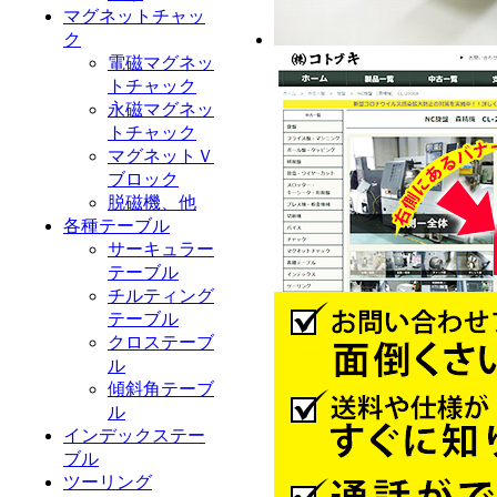
マグネットチャッ
ク
電磁マグネッ
トチャック
永磁マグネッ
トチャック
マグネットＶ
ブロック
脱磁機、他
各種テーブル
サーキュラー
テーブル
チルティング
テーブル
クロステーブ
ル
傾斜角テーブ
ル
インデックステー
ブル
ツーリング