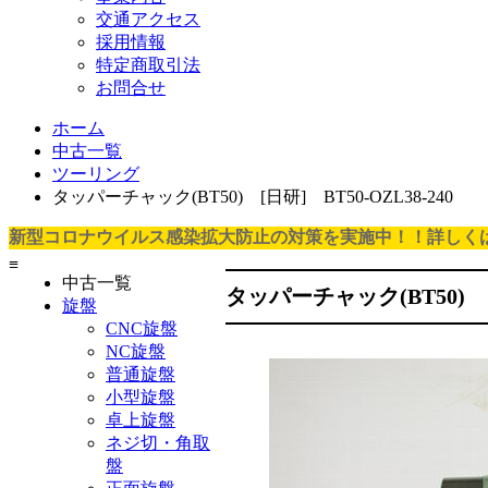
交通アクセス
採用情報
特定商取引法
お問合せ
ホーム
中古一覧
ツーリング
タッパーチャック(BT50) [日研] BT50-OZL38-240
新型コロナウイルス感染拡大防止の対策を実施中！！詳しく
≡
中古一覧
タッパーチャック(BT50) 日研
旋盤
CNC旋盤
NC旋盤
普通旋盤
小型旋盤
卓上旋盤
ネジ切・角取
盤