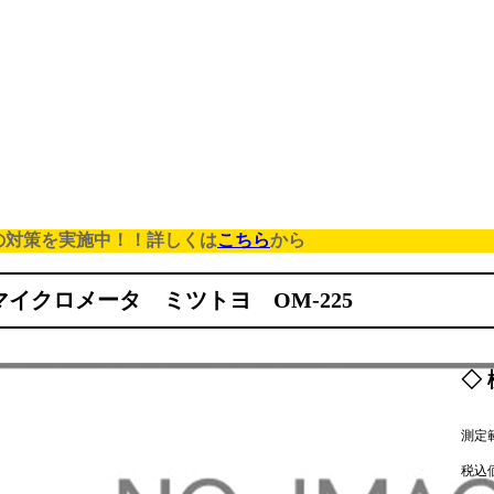
の対策を実施中！！詳しくは
こちら
から
マイクロメータ ミツトヨ OM-225
◇ 
測定範
税込