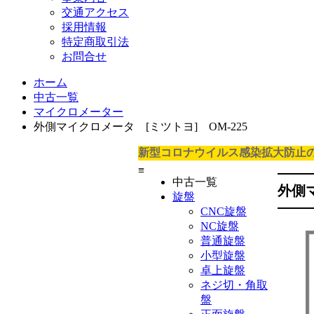
交通アクセス
採用情報
特定商取引法
お問合せ
ホーム
中古一覧
マイクロメーター
外側マイクロメータ [ミツトヨ] OM-225
新型コロナウイルス感染拡大防止
≡
中古一覧
外側
旋盤
CNC旋盤
NC旋盤
普通旋盤
小型旋盤
卓上旋盤
ネジ切・角取
盤