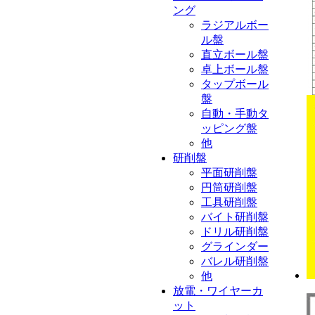
ング
ラジアルボー
ル盤
直立ボール盤
卓上ボール盤
タップボール
盤
自動・手動タ
ッピング盤
他
研削盤
平面研削盤
円筒研削盤
工具研削盤
バイト研削盤
ドリル研削盤
グラインダー
バレル研削盤
他
放電・ワイヤーカ
ット