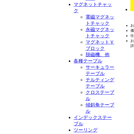
マグネットチャッ
ク
電磁マグネッ
トチャック
お
永磁マグネッ
価
トチャック
仕
お
マグネットＶ
詳
ブロック
脱磁機、他
各種テーブル
サーキュラー
テーブル
チルティング
テーブル
クロステーブ
ル
傾斜角テーブ
ル
インデックステー
ブル
ツーリング