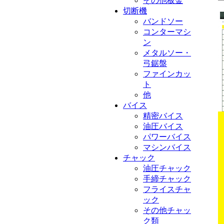
その他板金
切断機
バンドソー
コンターマシ
ン
メタルソー・
弓鋸盤
ファインカッ
ト
他
バイス
精密バイス
油圧バイス
パワーバイス
マシンバイス
チャック
油圧チャック
手締チャック
フライスチャ
ック
その他チャッ
ク類