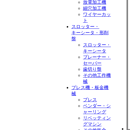
放電加工機
細穴加工機
ワイヤーカッ
ト
スロッター・
キーシータ・形削
盤
スロッター・
キーシータ
プレーナー・
セーパー
歯切り盤
その他工作機
械
プレス機・板金機
械
プレス
ベンダー・シ
ャーリング
リベッティン
グマシン