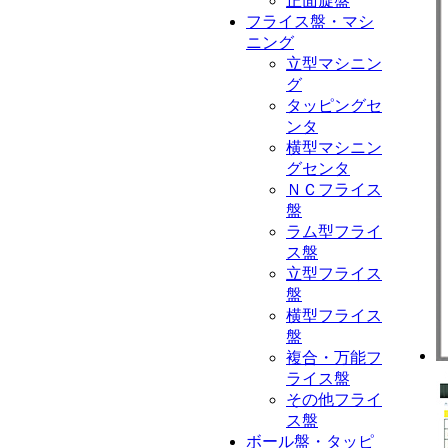
正面旋盤
フライス盤・マシ
ニング
立型マシニン
グ
タッピングセ
ンタ
横型マシニン
グセンタ
ＮＣフライス
盤
ラム型フライ
ス盤
立型フライス
盤
横型フライス
盤
複合・万能フ
ライス盤
その他フライ
ス盤
ボール盤・タッピ