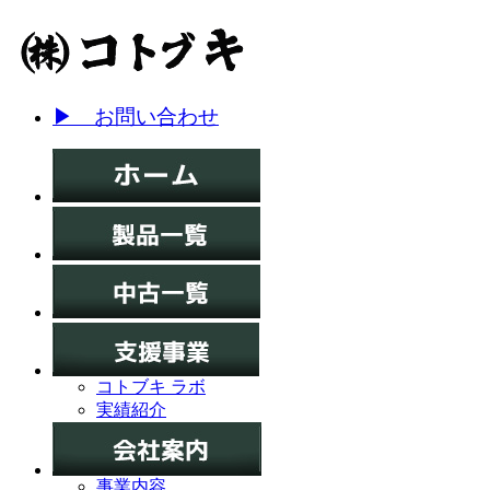
▶ お問い合わせ
コトブキ ラボ
実績紹介
事業内容