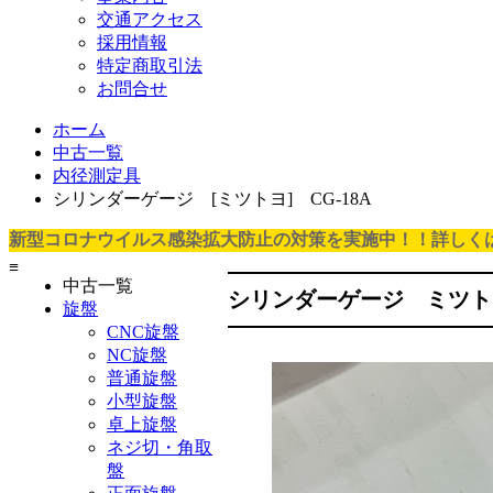
交通アクセス
採用情報
特定商取引法
お問合せ
ホーム
中古一覧
内径測定具
シリンダーゲージ [ミツトヨ] CG-18A
新型コロナウイルス感染拡大防止の対策を実施中！！詳しく
≡
中古一覧
シリンダーゲージ ミツトヨ
旋盤
CNC旋盤
NC旋盤
普通旋盤
小型旋盤
卓上旋盤
ネジ切・角取
盤