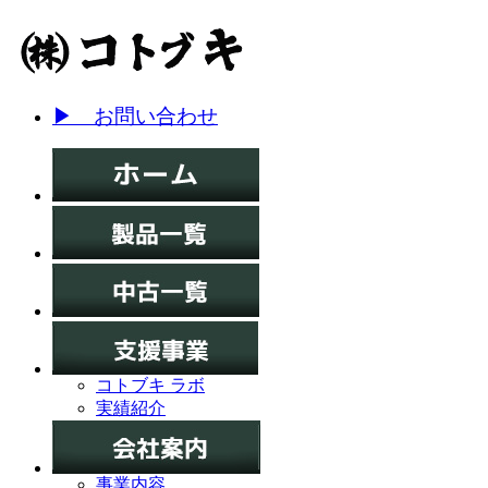
▶ お問い合わせ
コトブキ ラボ
実績紹介
事業内容