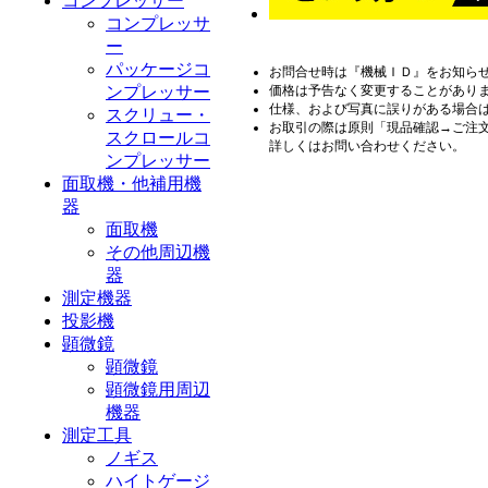
コンプレッサー
コンプレッサ
ー
パッケージコ
お問合せ時は『機械ＩＤ』をお知ら
ンプレッサー
価格は予告なく変更することがあり
仕様、および写真に誤りがある場合
スクリュー・
お取引の際は原則「現品確認→ご注
スクロールコ
詳しくはお問い合わせください。
ンプレッサー
面取機・他補用機
器
面取機
その他周辺機
器
測定機器
投影機
顕微鏡
顕微鏡
顕微鏡用周辺
機器
測定工具
ノギス
ハイトゲージ