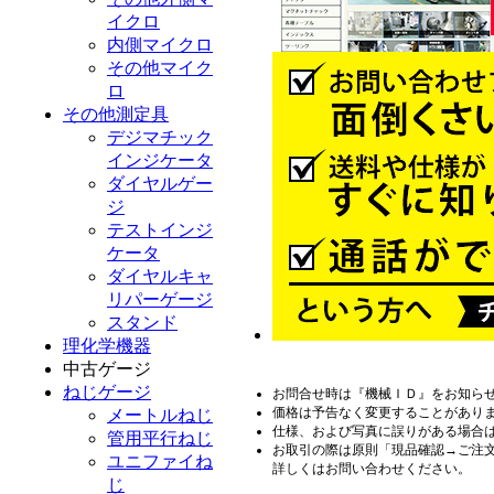
イクロ
内側マイクロ
その他マイク
ロ
その他測定具
デジマチック
インジケータ
ダイヤルゲー
ジ
テストインジ
ケータ
ダイヤルキャ
リパーゲージ
スタンド
理化学機器
中古ゲージ
ねじゲージ
お問合せ時は『機械ＩＤ』をお知ら
価格は予告なく変更することがあり
メートルねじ
仕様、および写真に誤りがある場合
管用平行ねじ
お取引の際は原則「現品確認→ご注
ユニファイね
詳しくはお問い合わせください。
じ