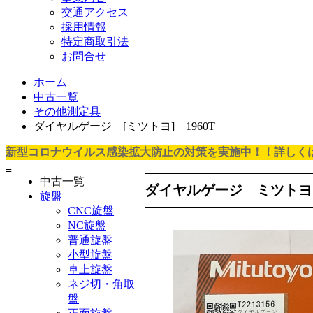
交通アクセス
採用情報
特定商取引法
お問合せ
ホーム
中古一覧
その他測定具
ダイヤルゲージ [ミツトヨ] 1960T
新型コロナウイルス感染拡大防止の対策を実施中！！詳しく
≡
中古一覧
ダイヤルゲージ ミツトヨ 
旋盤
CNC旋盤
NC旋盤
普通旋盤
小型旋盤
卓上旋盤
ネジ切・角取
盤