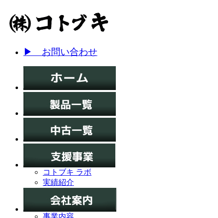
▶ お問い合わせ
コトブキ ラボ
実績紹介
事業内容