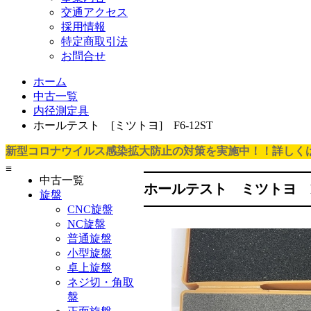
交通アクセス
採用情報
特定商取引法
お問合せ
ホーム
中古一覧
内径測定具
ホールテスト [ミツトヨ] F6-12ST
新型コロナウイルス感染拡大防止の対策を実施中！！詳しく
≡
中古一覧
ホールテスト ミツトヨ F6
旋盤
CNC旋盤
NC旋盤
普通旋盤
小型旋盤
卓上旋盤
ネジ切・角取
盤