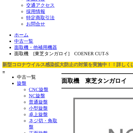
交通アクセス
採用情報
特定商取引法
お問合せ
ホーム
中古一覧
面取機・他補用機器
面取機 [東芝タンガロイ] COENER CUT-S
新型コロナウイルス感染拡大防止の対策を実施中！！詳しく
≡
中古一覧
面取機 東芝タンガロイ CO
旋盤
CNC旋盤
NC旋盤
普通旋盤
小型旋盤
卓上旋盤
ネジ切・角取
盤