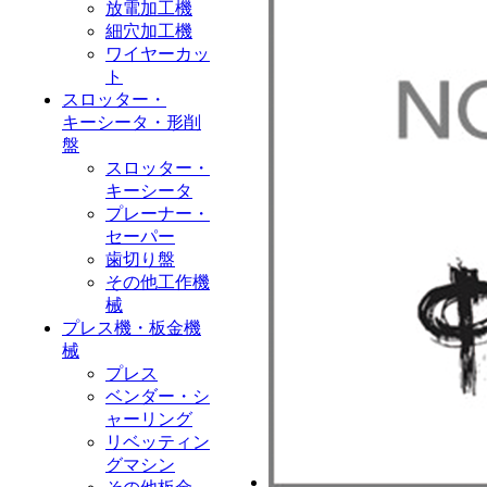
放電加工機
細穴加工機
ワイヤーカッ
ト
スロッター・
キーシータ・形削
盤
スロッター・
キーシータ
プレーナー・
セーパー
歯切り盤
その他工作機
械
プレス機・板金機
械
プレス
ベンダー・シ
ャーリング
リベッティン
グマシン