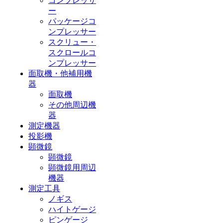
コンプレッサ
ー
パッケージコ
ンプレッサー
スクリュー・
スクロールコ
ンプレッサー
面取機・他補用機
器
面取機
その他周辺機
器
測定機器
投影機
顕微鏡
顕微鏡
顕微鏡用周辺
機器
測定工具
ノギス
ハイトゲージ
ピンゲージ