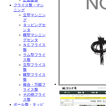
正面旋盤
フライス盤・マシ
ニング
立型マシニン
グ
タッピングセ
ンタ
横型マシニン
グセンタ
ＮＣフライス
盤
ラム型フライ
ス盤
立型フライス
盤
横型フライス
盤
複合・万能フ
ライス盤
その他フライ
ス盤
ボール盤・タッピ