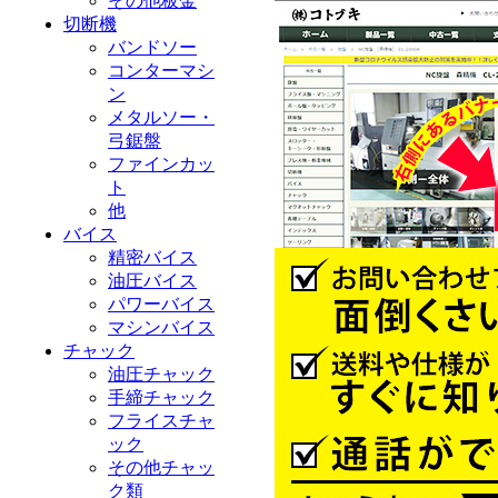
その他板金
切断機
バンドソー
コンターマシ
ン
メタルソー・
弓鋸盤
ファインカッ
ト
他
バイス
精密バイス
油圧バイス
パワーバイス
マシンバイス
チャック
油圧チャック
手締チャック
フライスチャ
ック
その他チャッ
ク類