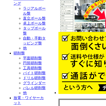
ング
ラジアルボー
ル盤
直立ボール盤
卓上ボール盤
タップボール
盤
自動・手動タ
ッピング盤
他
研削盤
平面研削盤
円筒研削盤
工具研削盤
バイト研削盤
ドリル研削盤
グラインダー
バレル研削盤
他
放電・ワイヤーカ
ット