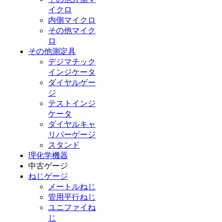
イクロ
内側マイクロ
その他マイク
ロ
その他測定具
デジマチック
インジケータ
ダイヤルゲー
ジ
テストインジ
ケータ
ダイヤルキャ
リパーゲージ
スタンド
理化学機器
中古ゲージ
ねじゲージ
メートルねじ
管用平行ねじ
ユニファイね
じ