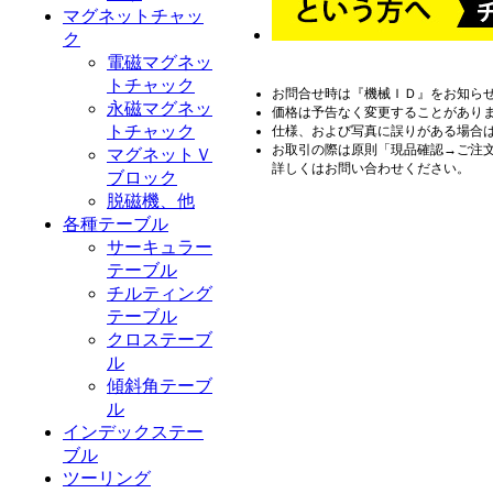
マグネットチャッ
ク
電磁マグネッ
トチャック
お問合せ時は『機械ＩＤ』をお知ら
永磁マグネッ
価格は予告なく変更することがあり
トチャック
仕様、および写真に誤りがある場合
お取引の際は原則「現品確認→ご注
マグネットＶ
詳しくはお問い合わせください。
ブロック
脱磁機、他
各種テーブル
サーキュラー
テーブル
チルティング
テーブル
クロステーブ
ル
傾斜角テーブ
ル
インデックステー
ブル
ツーリング