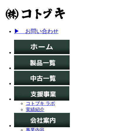
▶ お問い合わせ
コトブキ ラボ
実績紹介
事業内容