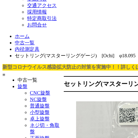
交通アクセス
採用情報
特定商取引法
お問合せ
ホーム
中古一覧
内径測定具
セットリング(マスターリングゲージ) [Ochi] φ18.095
新型コロナウイルス感染拡大防止の対策を実施中！！詳しく
≡
中古一覧
セットリング(マスターリングゲ
旋盤
CNC旋盤
NC旋盤
普通旋盤
小型旋盤
卓上旋盤
ネジ切・角取
盤