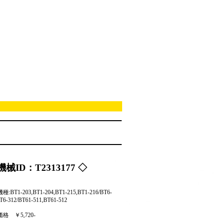
機械ID：T2313177 ◇
:BT1-203,BT1-204,BT1-215,BT1-216/BT6-
T6-312/BT61-511,BT61-512
価格
￥5,720-