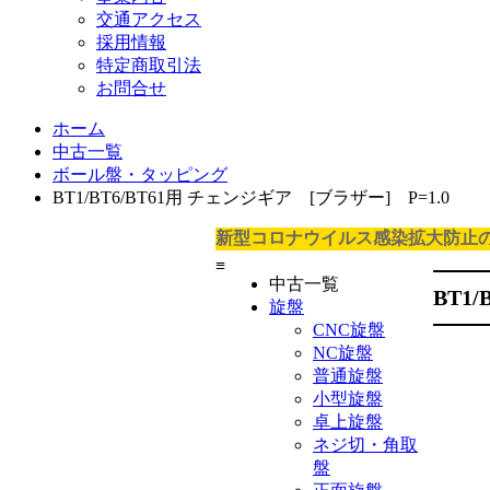
交通アクセス
採用情報
特定商取引法
お問合せ
ホーム
中古一覧
ボール盤・タッピング
BT1/BT6/BT61用 チェンジギア [ブラザー] P=1.0
新型コロナウイルス感染拡大防止
≡
中古一覧
BT1
旋盤
CNC旋盤
NC旋盤
普通旋盤
小型旋盤
卓上旋盤
ネジ切・角取
盤