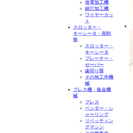
放電加工機
細穴加工機
ワイヤーカッ
ト
スロッター・
キーシータ・形削
盤
スロッター・
キーシータ
プレーナー・
セーパー
歯切り盤
その他工作機
械
プレス機・板金機
械
プレス
ベンダー・シ
ャーリング
リベッティン
グマシン