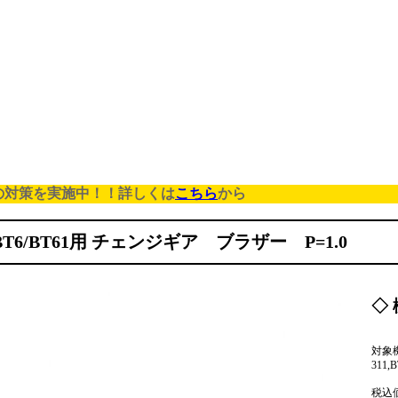
の対策を実施中！！詳しくは
こちら
から
/BT6/BT61用 チェンジギア ブラザー P=1.0
◇ 
対象機種
311,B
税込