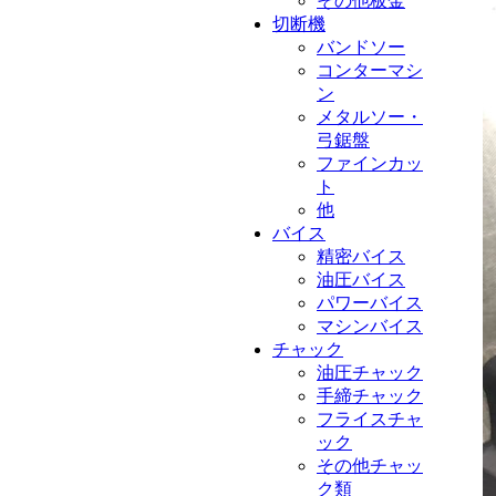
その他板金
切断機
バンドソー
コンターマシ
ン
メタルソー・
弓鋸盤
ファインカッ
ト
他
バイス
精密バイス
油圧バイス
パワーバイス
マシンバイス
チャック
油圧チャック
手締チャック
フライスチャ
ック
その他チャッ
ク類