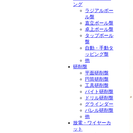
ング
ラジアルボー
ル盤
直立ボール盤
卓上ボール盤
タップボール
盤
自動・手動タ
ッピング盤
他
研削盤
平面研削盤
円筒研削盤
工具研削盤
バイト研削盤
ドリル研削盤
グラインダー
バレル研削盤
他
放電・ワイヤーカ
ット