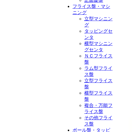
正面旋盤
フライス盤・マシ
ニング
立型マシニン
グ
タッピングセ
ンタ
横型マシニン
グセンタ
ＮＣフライス
盤
ラム型フライ
ス盤
立型フライス
盤
横型フライス
盤
複合・万能フ
ライス盤
その他フライ
ス盤
ボール盤・タッピ