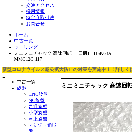
交通アクセス
採用情報
特定商取引法
お問合せ
ホーム
中古一覧
ツーリング
ミニミニチャック 高速回転 [日研] HSK63A-
MMC12C-117
新型コロナウイルス感染拡大防止の対策を実施中！！詳しく
≡
中古一覧
ミニミニチャック 高速回転 日
旋盤
CNC旋盤
NC旋盤
普通旋盤
小型旋盤
卓上旋盤
ネジ切・角取
盤