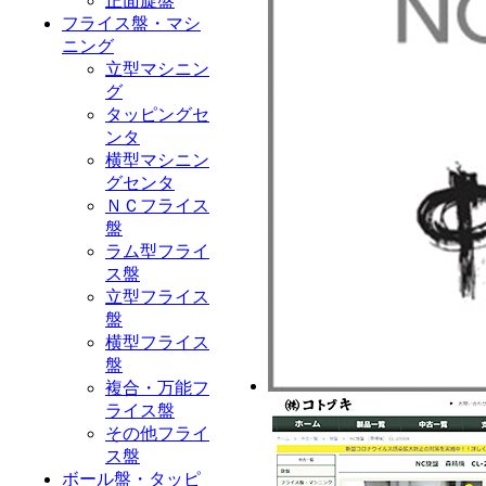
正面旋盤
フライス盤・マシ
ニング
立型マシニン
グ
タッピングセ
ンタ
横型マシニン
グセンタ
ＮＣフライス
盤
ラム型フライ
ス盤
立型フライス
盤
横型フライス
盤
複合・万能フ
ライス盤
その他フライ
ス盤
ボール盤・タッピ