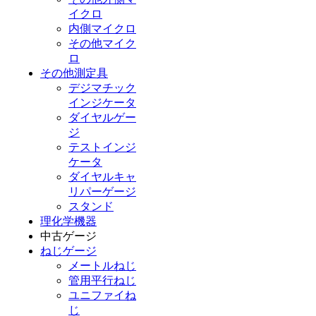
イクロ
内側マイクロ
その他マイク
ロ
その他測定具
デジマチック
インジケータ
ダイヤルゲー
ジ
テストインジ
ケータ
ダイヤルキャ
リパーゲージ
スタンド
理化学機器
中古ゲージ
ねじゲージ
メートルねじ
管用平行ねじ
ユニファイね
じ