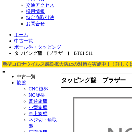
交通アクセス
採用情報
特定商取引法
お問合せ
ホーム
中古一覧
ボール盤・タッピング
タッピング盤 [ブラザー] BT61-511
新型コロナウイルス感染拡大防止の対策を実施中！！詳しく
≡
中古一覧
タッピング盤 ブラザー BT
旋盤
CNC旋盤
NC旋盤
普通旋盤
小型旋盤
卓上旋盤
ネジ切・角取
盤