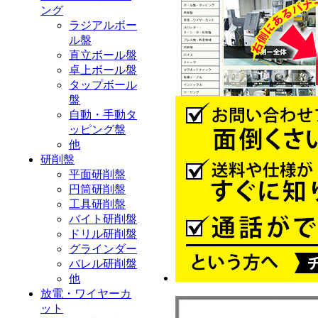
ング
ラジアルボー
ル盤
直立ボール盤
卓上ボール盤
タップボール
盤
自動・手動タ
ッピング盤
他
研削盤
平面研削盤
円筒研削盤
工具研削盤
バイト研削盤
ドリル研削盤
グラインダー
バレル研削盤
他
放電・ワイヤーカ
ット