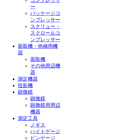
コンプレッサ
ー
パッケージコ
ンプレッサー
スクリュー・
スクロールコ
ンプレッサー
面取機・他補用機
器
面取機
その他周辺機
器
測定機器
投影機
顕微鏡
顕微鏡
顕微鏡用周辺
機器
測定工具
ノギス
ハイトゲージ
ピンゲージ