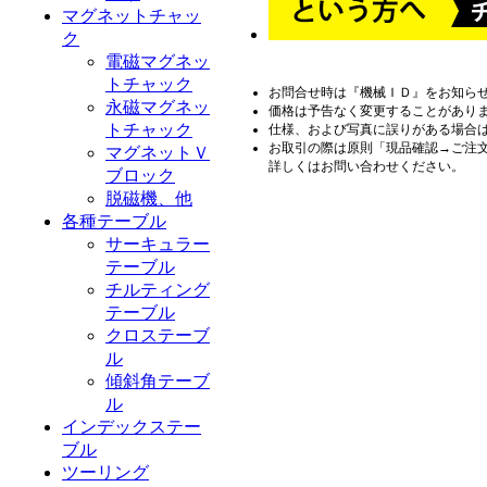
マグネットチャッ
ク
電磁マグネッ
トチャック
お問合せ時は『機械ＩＤ』をお知ら
永磁マグネッ
価格は予告なく変更することがあり
トチャック
仕様、および写真に誤りがある場合
お取引の際は原則「現品確認→ご注
マグネットＶ
詳しくはお問い合わせください。
ブロック
脱磁機、他
各種テーブル
サーキュラー
テーブル
チルティング
テーブル
クロステーブ
ル
傾斜角テーブ
ル
インデックステー
ブル
ツーリング