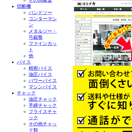
その他板金
切断機
バンドソー
コンターマシ
ン
メタルソー・
弓鋸盤
ファインカッ
ト
他
バイス
精密バイス
油圧バイス
パワーバイス
マシンバイス
チャック
油圧チャック
手締チャック
フライスチャ
ック
その他チャッ
ク類