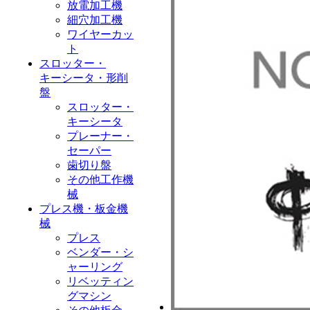
放電加工機
細穴加工機
ワイヤーカッ
ト
スロッター・
キーシータ・形削
盤
スロッター・
キーシータ
プレーナー・
セーパー
歯切り盤
その他工作機
械
プレス機・板金機
械
プレス
ベンダー・シ
ャーリング
リベッティン
グマシン