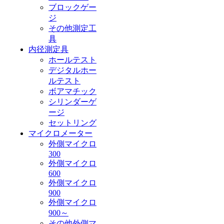
ブロックゲー
ジ
その他測定工
具
内径測定具
ホールテスト
デジタルホー
ルテスト
ボアマチック
シリンダーゲ
ージ
セットリング
マイクロメーター
外側マイクロ
300
外側マイクロ
600
外側マイクロ
900
外側マイクロ
900～
その他外側マ