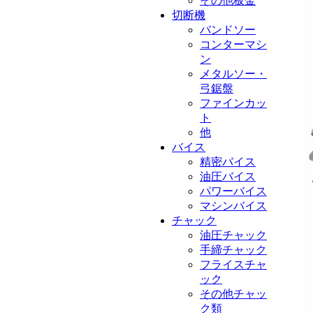
その他板金
切断機
バンドソー
コンターマシ
ン
メタルソー・
弓鋸盤
ファインカッ
ト
他
バイス
精密バイス
油圧バイス
パワーバイス
マシンバイス
チャック
油圧チャック
手締チャック
フライスチャ
ック
その他チャッ
ク類