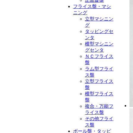
正面旋盤
フライス盤・マシ
ニング
立型マシニン
グ
タッピングセ
ンタ
横型マシニン
グセンタ
ＮＣフライス
盤
ラム型フライ
ス盤
立型フライス
盤
横型フライス
盤
複合・万能フ
ライス盤
その他フライ
ス盤
ボール盤・タッピ