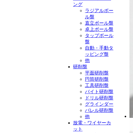
ング
ラジアルボー
ル盤
直立ボール盤
卓上ボール盤
タップボール
盤
自動・手動タ
ッピング盤
他
研削盤
平面研削盤
円筒研削盤
工具研削盤
バイト研削盤
ドリル研削盤
グラインダー
バレル研削盤
他
放電・ワイヤーカ
ット