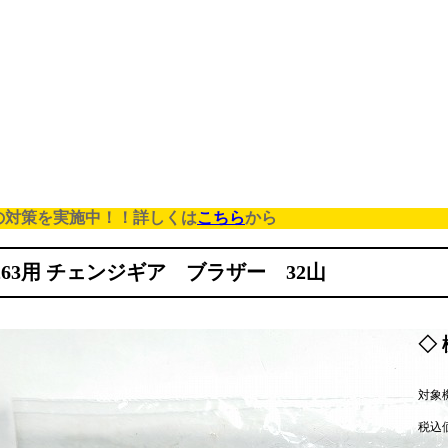
の対策を実施中！！詳しくは
こちら
から
-263用 チェンジギア ブラザー 32山
◇ 
対象機
税込