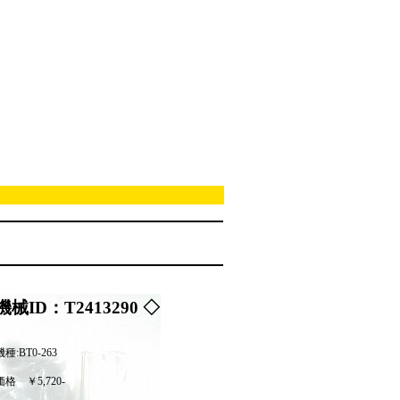
機械ID：T2413290 ◇
種:BT0-263
価格
￥5,720-