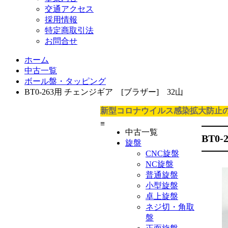
交通アクセス
採用情報
特定商取引法
お問合せ
ホーム
中古一覧
ボール盤・タッピング
BT0-263用 チェンジギア [ブラザー] 32山
新型コロナウイルス感染拡大防止
≡
中古一覧
BT0
旋盤
CNC旋盤
NC旋盤
普通旋盤
小型旋盤
卓上旋盤
ネジ切・角取
盤