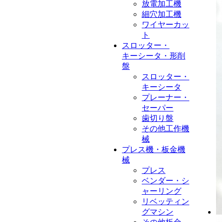
放電加工機
細穴加工機
ワイヤーカッ
ト
スロッター・
キーシータ・形削
盤
スロッター・
キーシータ
プレーナー・
セーパー
歯切り盤
その他工作機
械
プレス機・板金機
械
プレス
ベンダー・シ
ャーリング
リベッティン
グマシン