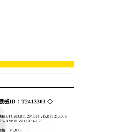
機械ID：T2413303 ◇
:BT1-203,BT1-204,BT1-215,BT1-216/BT6-
T6-312/BT61-511,BT61-512
価格
￥5,830-