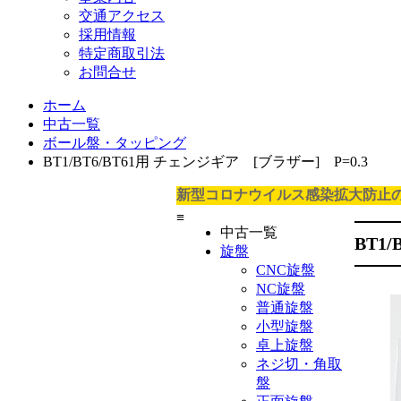
交通アクセス
採用情報
特定商取引法
お問合せ
ホーム
中古一覧
ボール盤・タッピング
BT1/BT6/BT61用 チェンジギア [ブラザー] P=0.3
新型コロナウイルス感染拡大防止
≡
中古一覧
BT1
旋盤
CNC旋盤
NC旋盤
普通旋盤
小型旋盤
卓上旋盤
ネジ切・角取
盤