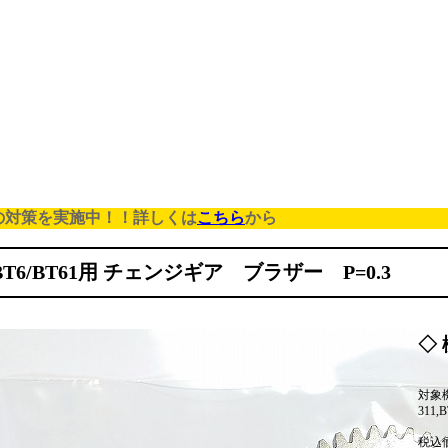
の対策を実施中！！詳しくは
こちら
から
/BT6/BT61用 チェンジギア ブラザー P=0.3
◇ 
対象機種
311,B
税込