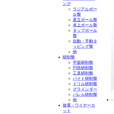
ング
ラジアルボー
ル盤
直立ボール盤
卓上ボール盤
タップボール
盤
自動・手動タ
ッピング盤
他
研削盤
平面研削盤
円筒研削盤
工具研削盤
バイト研削盤
ドリル研削盤
グラインダー
バレル研削盤
他
放電・ワイヤーカ
ット