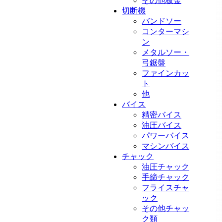
その他板金
切断機
バンドソー
コンターマシ
ン
メタルソー・
弓鋸盤
ファインカッ
ト
他
バイス
精密バイス
油圧バイス
パワーバイス
マシンバイス
チャック
油圧チャック
手締チャック
フライスチャ
ック
その他チャッ
ク類