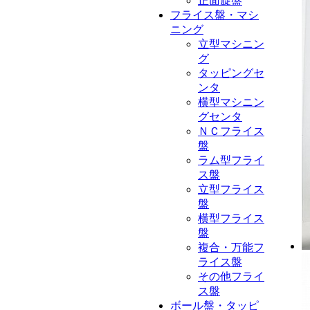
正面旋盤
フライス盤・マシ
ニング
立型マシニン
グ
タッピングセ
ンタ
横型マシニン
グセンタ
ＮＣフライス
盤
ラム型フライ
ス盤
立型フライス
盤
横型フライス
盤
複合・万能フ
ライス盤
その他フライ
ス盤
ボール盤・タッピ