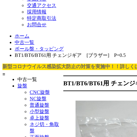
交通アクセス
採用情報
特定商取引法
お問合せ
ホーム
中古一覧
ボール盤・タッピング
BT1/BT6/BT61用 チェンジギア [ブラザー] P=0.5
新型コロナウイルス感染拡大防止の対策を実施中！！詳しく
≡
中古一覧
BT1/BT6/BT61用 チェ
旋盤
CNC旋盤
NC旋盤
普通旋盤
小型旋盤
卓上旋盤
ネジ切・角取
盤