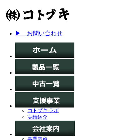
▶ お問い合わせ
コトブキ ラボ
実績紹介
事業内容