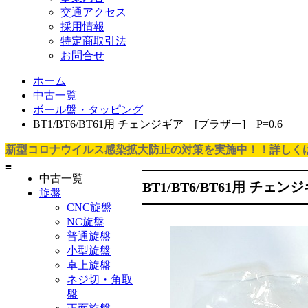
交通アクセス
採用情報
特定商取引法
お問合せ
ホーム
中古一覧
ボール盤・タッピング
BT1/BT6/BT61用 チェンジギア [ブラザー] P=0.6
新型コロナウイルス感染拡大防止の対策を実施中！！詳しく
≡
中古一覧
BT1/BT6/BT61用 チェ
旋盤
CNC旋盤
NC旋盤
普通旋盤
小型旋盤
卓上旋盤
ネジ切・角取
盤