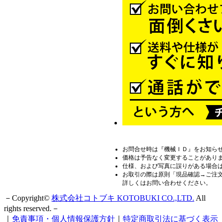
お問合せ時は『機械ＩＤ』をお知ら
価格は予告なく変更することがあり
仕様、および写真に誤りがある場合
お取引の際は原則「現品確認→ご注
詳しくはお問い合わせください。
－Copyright©
株式会社コトブキ KOTOBUKI CO.,LTD.
All
rights reserved.－
｜
免責事項・個人情報保護方針
｜
特定商取引法に基づく表示