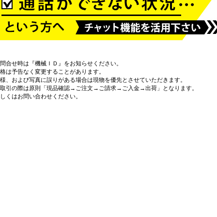
問合せ時は『機械ＩＤ』をお知らせください。
格は予告なく変更することがあります。
様、および写真に誤りがある場合は現物を優先とさせていただきます。
取引の際は原則「現品確認→ご注文→ご請求→ご入金→出荷」となります。
しくはお問い合わせください。