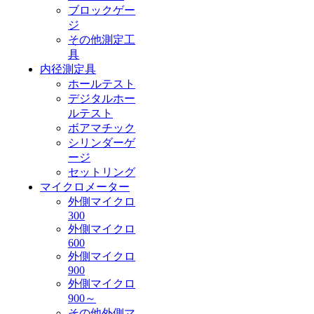
ブロックゲー
ジ
その他測定工
具
内径測定具
ホールテスト
デジタルホー
ルテスト
ボアマチック
シリンダーゲ
ージ
セットリング
マイクロメーター
外側マイクロ
300
外側マイクロ
600
外側マイクロ
900
外側マイクロ
900～
その他外側マ