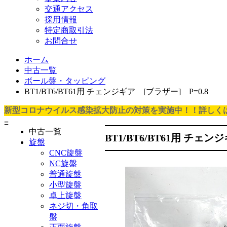
交通アクセス
採用情報
特定商取引法
お問合せ
ホーム
中古一覧
ボール盤・タッピング
BT1/BT6/BT61用 チェンジギア [ブラザー] P=0.8
新型コロナウイルス感染拡大防止の対策を実施中！！詳しく
≡
中古一覧
BT1/BT6/BT61用 チェ
旋盤
CNC旋盤
NC旋盤
普通旋盤
小型旋盤
卓上旋盤
ネジ切・角取
盤